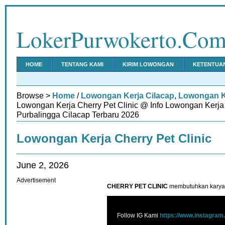
LokerPurwokerto.Co
HOME
TENTANG KAMI
KIRIM LOWONGAN
KETENTUA
Browse >
Home
/
Lowongan Kerja Cilacap
,
Lowongan K
Lowongan Kerja Cherry Pet Clinic @ Info Lowongan Kerj
Purbalingga Cilacap Terbaru 2026
Lowongan Kerja Cherry Pet Clinic
June 2, 2026
Advertisement
CHERRY PET CLINIC
membutuhkan karyaw
Follow IG Kami
https://www.instagram