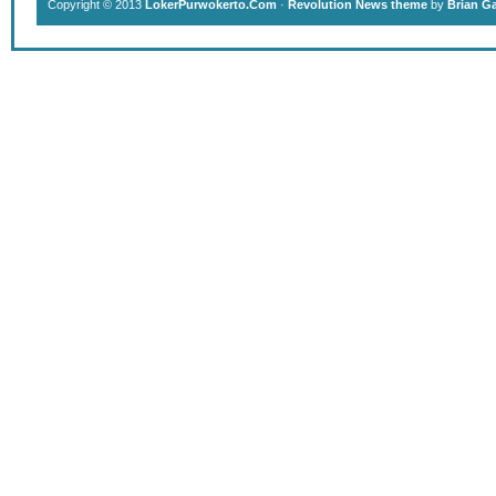
Copyright © 2013
LokerPurwokerto.Com
·
Revolution News theme
by
Brian G