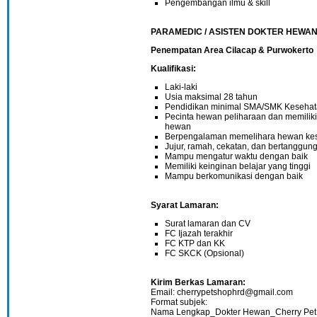
Pengembangan ilmu & skill
PARAMEDIC / ASISTEN DOKTER HEWA
Penempatan Area Cilacap & Purwokerto
Kualifikasi:
Laki-laki
Usia maksimal 28 tahun
Pendidikan minimal SMA/SMK Kesehat
Pecinta hewan peliharaan dan memiliki
hewan
Berpengalaman memelihara hewan ke
Jujur, ramah, cekatan, dan bertanggun
Mampu mengatur waktu dengan baik
Memiliki keinginan belajar yang tinggi
Mampu berkomunikasi dengan baik
Syarat Lamaran:
Surat lamaran dan CV
FC Ijazah terakhir
FC KTP dan KK
FC SKCK (Opsional)
Kirim Berkas Lamaran:
Email: cherrypetshophrd@gmail.com
Format subjek:
Nama Lengkap_Dokter Hewan_Cherry Pet 