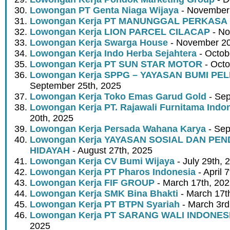
Lowongan PT Genta Niaga Wijaya
- November 
Lowongan Kerja PT MANUNGGAL PERKASA
Lowongan Kerja LION PARCEL CILACAP
- No
Lowongan Kerja Swarga House
- November 20
Lowongan Kerja Indo Herba Sejahtera
- Octob
Lowongan Kerja PT SUN STAR MOTOR
- Octo
Lowongan Kerja SPPG – YAYASAN BUMI PE
September 25th, 2025
Lowongan Kerja Toko Emas Garud Gold
- Sep
Lowongan Kerja PT. Rajawali Furnitama Indo
20th, 2025
Lowongan Kerja Persada Wahana Karya
- Sep
Lowongan Kerja YAYASAN SOSIAL DAN PE
HIDAYAH
- August 27th, 2025
Lowongan Kerja CV Bumi Wijaya
- July 29th, 
Lowongan Kerja PT Pharos Indonesia
- April 
Lowongan Kerja FIF GROUP
- March 17th, 20
Lowongan Kerja SMK Bina Bhakti
- March 17t
Lowongan Kerja PT BTPN Syariah
- March 3rd
Lowongan Kerja PT SARANG WALI INDONES
2025