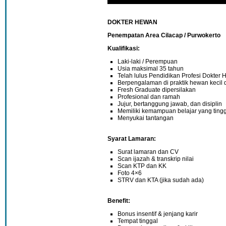
DOKTER HEWAN
Penempatan Area Cilacap / Purwokerto
Kualifikasi:
Laki-laki / Perempuan
Usia maksimal 35 tahun
Telah lulus Pendidikan Profesi Dokter
Berpengalaman di praktik hewan kecil
Fresh Graduate dipersilakan
Profesional dan ramah
Jujur, bertanggung jawab, dan disiplin
Memiliki kemampuan belajar yang tingg
Menyukai tantangan
Syarat Lamaran:
Surat lamaran dan CV
Scan ijazah & transkrip nilai
Scan KTP dan KK
Foto 4×6
STRV dan KTA (jika sudah ada)
Benefit:
Bonus insentif & jenjang karir
Tempat tinggal