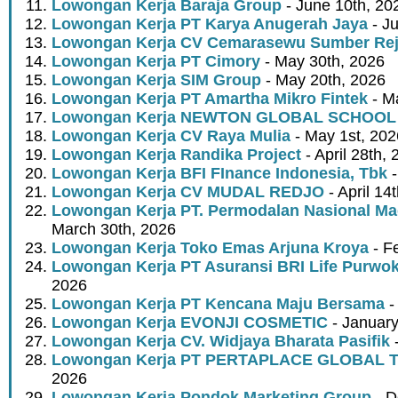
Lowongan Kerja Baraja Group
- June 10th, 20
Lowongan Kerja PT Karya Anugerah Jaya
- Ju
Lowongan Kerja CV Cemarasewu Sumber Rej
Lowongan Kerja PT Cimory
- May 30th, 2026
Lowongan Kerja SIM Group
- May 20th, 2026
Lowongan Kerja PT Amartha Mikro Fintek
- M
Lowongan Kerja NEWTON GLOBAL SCHOOL
Lowongan Kerja CV Raya Mulia
- May 1st, 202
Lowongan Kerja Randika Project
- April 28th,
Lowongan Kerja BFI FInance Indonesia, Tbk
-
Lowongan Kerja CV MUDAL REDJO
- April 14
Lowongan Kerja PT. Permodalan Nasional Mad
March 30th, 2026
Lowongan Kerja Toko Emas Arjuna Kroya
- F
Lowongan Kerja PT Asuransi BRI Life Purwok
2026
Lowongan Kerja PT Kencana Maju Bersama
-
Lowongan Kerja EVONJI COSMETIC
- January
Lowongan Kerja CV. Widjaya Bharata Pasifik
-
Lowongan Kerja PT PERTAPLACE GLOBAL 
2026
Lowongan Kerja Pondok Marketing Group
- D