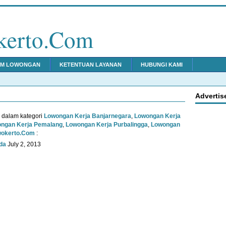
kerto.Com
IM LOWONGAN
KETENTUAN LAYANAN
HUBUNGI KAMI
Advertis
u dalam kategori
Lowongan Kerja Banjarnegara
,
Lowongan Kerja
ngan Kerja Pemalang
,
Lowongan Kerja Purbalingga
,
Lowongan
wokerto.Com
:
da
July 2, 2013