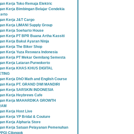
an Kerja Toko Remaja Elektric
an Kerja Bimbingan Belajar Cendekia
erto
an Kerja J&T Cargo
an Kerja LIMANI Supply Group
an Kerja Soeharto House
an Kerja PT BPR Buana Artha Kassiti
an Kerja Bakul Ayaran Ninja
an Kerja The Biker Shop
an Kerja Yuza Reswara Indonesia
an Kerja PT Mekar Gemilang Semesta
an Kerja Lataran Purwokerto
an Kerja KHAS KHUS DIGITAL
TING
an Kerja DhO Math and English Course
an Kerja PT. GRAND DWI MANDIRI
gan Kerja SARSKIN INDONESIA
an Kerja Heybrews Cafe
gan Kerja MAHARDIKA GROWTH
RAM
an Kerja Host Live
an Kerja YP Bridal & Couture
an Kerja Alpharia Store
an Kerja Satuan Pelayanan Pemenuhan
SPPG) Cilongok