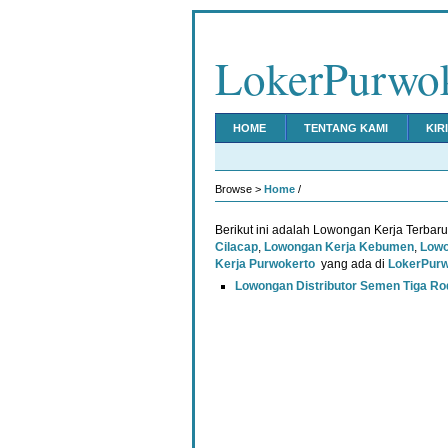
LokerPurwo
HOME
TENTANG KAMI
KIR
Browse >
Home
/
Berikut ini adalah Lowongan Kerja Terbar
Cilacap
,
Lowongan Kerja Kebumen
,
Lowo
Kerja Purwokerto
yang ada di
LokerPur
Lowongan Distributor Semen Tiga Ro