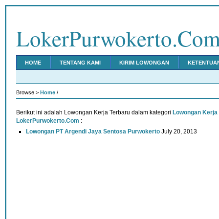
LokerPurwokerto.Co
HOME
TENTANG KAMI
KIRIM LOWONGAN
KETENTUA
Browse >
Home
/
Berikut ini adalah Lowongan Kerja Terbaru dalam kategori
Lowongan Kerja 
LokerPurwokerto.Com
:
Lowongan PT Argendi Jaya Sentosa Purwokerto
July 20, 2013