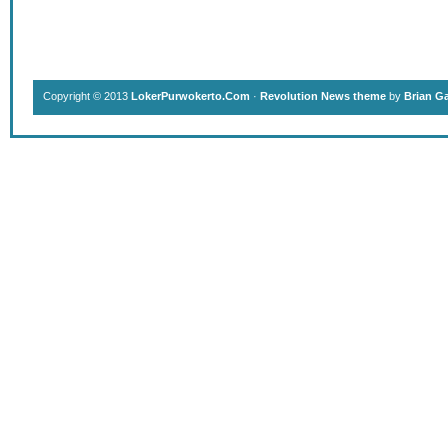
Copyright © 2013
LokerPurwokerto.Com
·
Revolution News theme
by
Brian G