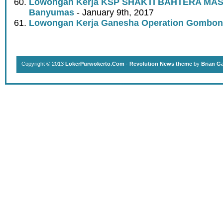
Lowongan Kerja KSP SHAKTI BAHTERA MA
Banyumas
- January 9th, 2017
Lowongan Kerja Ganesha Operation Gombo
Copyright © 2013
LokerPurwokerto.Com
·
Revolution News theme
by
Brian G