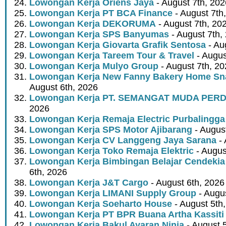
Lowongan Kerja Oriens Jaya
- August 7th, 202
Lowongan Kerja PT BCA Finance
- August 7th
Lowongan Kerja DEKORUMA
- August 7th, 20
Lowongan Kerja SPS Banyumas
- August 7th,
Lowongan Kerja Giovarta Grafik Sentosa
- Au
Lowongan Kerja Tareem Tour & Travel
- Augus
Lowongan Kerja Mulyo Group
- August 7th, 2
Lowongan Kerja New Fanny Bakery Home Snac
August 6th, 2026
Lowongan Kerja PT. SEMANGAT MUDA PER
2026
Lowongan Kerja Remaja Electric Purbalingga
Lowongan Kerja SPS Motor Ajibarang
- Augus
Lowongan Kerja CV Langgeng Jaya Sarana
- 
Lowongan Kerja Toko Remaja Elektric
- Augus
Lowongan Kerja Bimbingan Belajar Cendekia
6th, 2026
Lowongan Kerja J&T Cargo
- August 6th, 2026
Lowongan Kerja LIMANI Supply Group
- Augus
Lowongan Kerja Soeharto House
- August 5th
Lowongan Kerja PT BPR Buana Artha Kassiti
Lowongan Kerja Bakul Ayaran Ninja
- August 