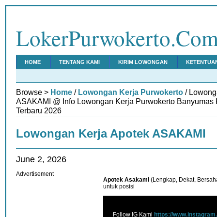
LokerPurwokerto.Co
HOME
TENTANG KAMI
KIRIM LOWONGAN
KETENTUA
Browse >
Home
/
Lowongan Kerja Purwokerto
/ Lowong
ASAKAMI @ Info Lowongan Kerja Purwokerto Banyumas P
Terbaru 2026
Lowongan Kerja Apotek ASAKAMI
June 2, 2026
Advertisement
Apotek Asakami
(Lengkap, Dekat, Bersa
untuk posisi
Follow IG Kami
https://www.instagram