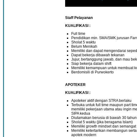
Staff Pelayanan
KUALIFIKASI :
Full time
Pendidikan min. SMA/SMK jurusan Far
Sholat 5 waktu
Belum Menikah
Memiliki dan dapat mengendarai sepe
Dapat bekerja dibawah tekanan
Jujur, bertanggung jawab, dan mau bek
Siap bekerja dalam shift
Memiliki kemampuan untuk membuat ko
Berdomisili di Purwokerto
APOTEKER
KUALIFIKASI :
Apoteker aktif dengan STRA berlaku
Terbuka untuk full time maupun part tim
memiliki pekerjaan utama atau ingin me
SIPA kedua
Diutamakan berusia di bawah 30 tahun
Sholat 5 waktu (jika beragama Islam)
Memiliki growth mindset dan semanga
Memiliki ketertarikan membangun ser
apotek modern