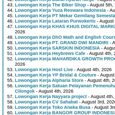
Lowongan Kerja The Biker Shop
- August 5th,
Lowongan Kerja Yuza Reswara Indonesia
- Au
Lowongan Kerja PT Mekar Gemilang Semest
Lowongan Kerja Lataran Purwokerto
- August 
Lowongan Kerja KHAS KHUS DIGITAL MARK
2026
Lowongan Kerja DhO Math and English Cour
Lowongan Kerja PT. GRAND DWI MANDIRI
- A
Lowongan Kerja SARSKIN INDONESIA
- Augus
Lowongan Kerja Heybrews Cafe
- August 4th,
Lowongan Kerja MAHARDIKA GROWTH PR
2026
Lowongan Kerja Host Live
- August 4th, 2026
Lowongan Kerja YP Bridal & Couture
- August
Lowongan Kerja Alpharia Store
- August 4th, 
Lowongan Kerja Satuan Pelayanan Pemenuha
Cilongok
- August 4th, 2026
Lowongan Kerja Nayyara project
- August 4th,
Lowongan Kerja CV Sahabat
- August 3rd, 202
Lowongan Kerja Toko Aneka Busa
- August 3r
Lowongan Kerja BANGOR GROUP INDONES