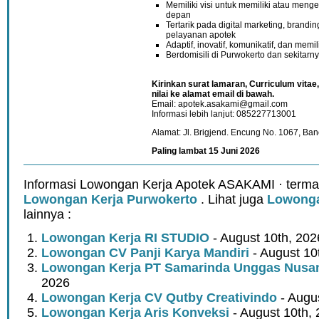
Memiliki visi untuk memiliki atau menge
depan
Tertarik pada digital marketing, bran
pelayanan apotek
Adaptif, inovatif, komunikatif, dan memil
Berdomisili di Purwokerto dan sekitarn
Kirinkan surat lamaran, Curriculum vitae,
nilai ke alamat email di bawah.
Email: apotek.asakami@gmail.com
Informasi lebih lanjut: 085227713001
Alamat: Jl. Brigjend. Encung No. 1067, Ba
Paling lambat 15 Juni 2026
Informasi Lowongan Kerja Apotek ASAKAMI · terma
Lowongan Kerja Purwokerto
. Lihat juga
Lowonga
lainnya :
Lowongan Kerja RI STUDIO
- August 10th, 202
Lowongan CV Panji Karya Mandiri
- August 10
Lowongan Kerja PT Samarinda Unggas Nusan
2026
Lowongan Kerja CV Qutby Creativindo
- Augu
Lowongan Kerja Aris Konveksi
- August 10th,