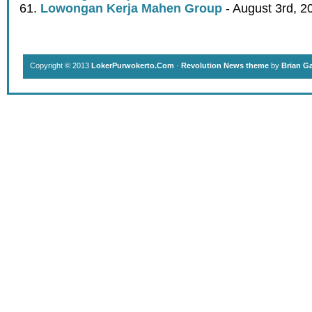
Lowongan Kerja Mahen Group
- August 3rd, 2
Copyright © 2013
LokerPurwokerto.Com
·
Revolution News theme
by
Brian G