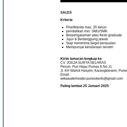
SALES
Kriteria
Pria/Wanita max. 35 tahun
pendidikan min. SMU/SMK
Berpengalaman atau fresh graduate
Jujur & Bertanggung jawab
Siap menerima target penjualan
Mempunyai kendaraan sendiri
Kirim lamaran lengkap ke
CV. JOGJA SURYA SELARAS
Perum. Puri Hijau Pumas 8 No.11
JI. KH Wahid Hasyim, Karangklesem, Purw
Email :
wikawaterheater.purwokerto@gmail.com
Paling lambat 25 Januari 2025