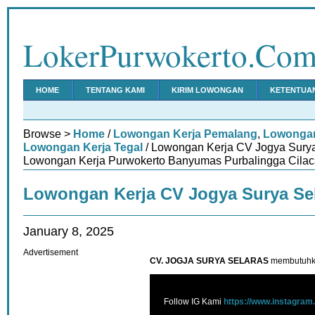
LokerPurwokerto.Co
HOME
TENTANG KAMI
KIRIM LOWONGAN
KETENTUA
Browse >
Home
/
Lowongan Kerja Pemalang
,
Lowongan
Lowongan Kerja Tegal
/ Lowongan Kerja CV Jogya Surya
Lowongan Kerja Purwokerto Banyumas Purbalingga Cilac
Lowongan Kerja CV Jogya Surya Se
January 8, 2025
Advertisement
CV. JOGJA SURYA SELARAS
membutuhka
Follow IG Kami
https://www.instagram