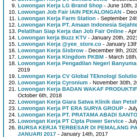
Lowongan Kerja LG Brand Shop
- June 10th, 
Lowongan Job Fair IAIN PEKALONGAN
- Dec
Lowongan Kerja Farm Station
- September 24t
Lowongan Kerja PT. Amaan Indonesia Sejaht
Pelatihan Siap Kerja dan Job Fair Online
- Apr
Lowongan kerja Buzz KTV
- January 20th, 202
Lowongan Kerja @yee_store.co
- January 13t
Lowongan Kerja Sisbrow
- December 9th, 202
Lowongan Kerja Kingdom PKBM
- March 16th
Lowongan Kerja Pengadilan Negeri Banyuma
2019
Lowongan Kerja CV Global TEknologi Soluti
Lowongan Kerja Cyronium
- November 30th, 
Lowongan Kerja BADAN WAKAF PRODUKTIF
October 6th, 2018
Lowongan Kerja Giara Satwa Klinik dan Pets
Lowongan Kerja PT ERA SURYA GROUP
- Jul
Lowongan Kerja PT. PRATAMA ABADI SANT
Lowongan Kerja PT Cipta Power Service
- Jul
BURSA KERJA TERBESAR DI PEMALANG PA
JANUARI 2017
- January 14th, 2017