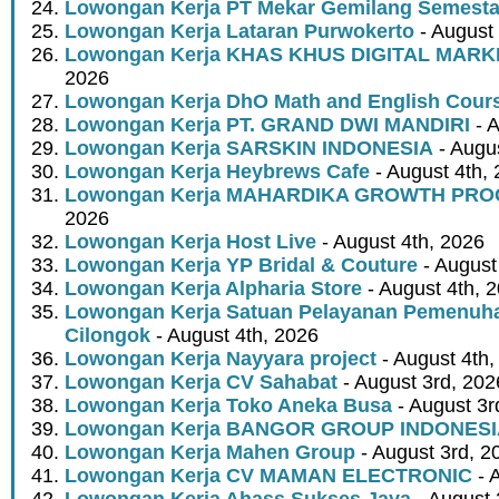
Lowongan Kerja PT Mekar Gemilang Semest
Lowongan Kerja Lataran Purwokerto
- August 
Lowongan Kerja KHAS KHUS DIGITAL MARK
2026
Lowongan Kerja DhO Math and English Cour
Lowongan Kerja PT. GRAND DWI MANDIRI
- A
Lowongan Kerja SARSKIN INDONESIA
- Augus
Lowongan Kerja Heybrews Cafe
- August 4th,
Lowongan Kerja MAHARDIKA GROWTH PR
2026
Lowongan Kerja Host Live
- August 4th, 2026
Lowongan Kerja YP Bridal & Couture
- August
Lowongan Kerja Alpharia Store
- August 4th, 
Lowongan Kerja Satuan Pelayanan Pemenuha
Cilongok
- August 4th, 2026
Lowongan Kerja Nayyara project
- August 4th,
Lowongan Kerja CV Sahabat
- August 3rd, 202
Lowongan Kerja Toko Aneka Busa
- August 3r
Lowongan Kerja BANGOR GROUP INDONES
Lowongan Kerja Mahen Group
- August 3rd, 2
Lowongan Kerja CV MAMAN ELECTRONIC
- 
Lowongan Kerja Ahass Sukses Jaya
- August 