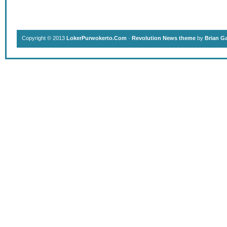
Copyright © 2013
LokerPurwokerto.Com
·
Revolution News theme
by
Brian G