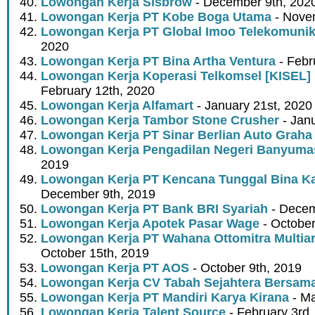
Lowongan Kerja Sisbrow
- December 9th, 202
Lowongan Kerja PT Kobe Boga Utama
- Nove
Lowongan Kerja PT Global Imoo Telekomunik
2020
Lowongan Kerja PT Bina Artha Ventura
- Febr
Lowongan Kerja Koperasi Telkomsel [KISEL]
February 12th, 2020
Lowongan Kerja Alfamart
- January 21st, 2020
Lowongan Kerja Tambor Stone Crusher
- Jan
Lowongan Kerja PT Sinar Berlian Auto Graha
Lowongan Kerja Pengadilan Negeri Banyuma
2019
Lowongan Kerja PT Kencana Tunggal Bina K
December 9th, 2019
Lowongan Kerja PT Bank BRI Syariah
- Decem
Lowongan Kerja Apotek Pasar Wage
- October
Lowongan Kerja PT Wahana Ottomitra Multia
October 15th, 2019
Lowongan Kerja PT AOS
- October 9th, 2019
Lowongan Kerja CV Tabah Sejahtera Bersam
Lowongan Kerja PT Mandiri Karya Kirana
- Ma
Lowongan Kerja Talent Source
- February 3rd,