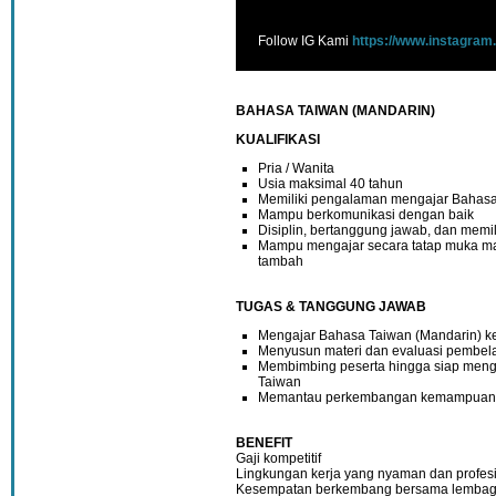
Follow IG Kami
https://www.instagram
BAHASA TAIWAN (MANDARIN)
KUALIFIKASI
Pria / Wanita
Usia maksimal 40 tahun
Memiliki pengalaman mengajar Bahas
Mampu berkomunikasi dengan baik
Disiplin, bertanggung jawab, dan memili
Mampu mengajar secara tatap muka mau
tambah
TUGAS & TANGGUNG JAWAB
Mengajar Bahasa Taiwan (Mandarin) ke
Menyusun materi dan evaluasi pembel
Membimbing peserta hingga siap mengh
Taiwan
Memantau perkembangan kemampuan 
BENEFIT
Gaji kompetitif
Lingkungan kerja yang nyaman dan profes
Kesempatan berkembang bersama lembaga