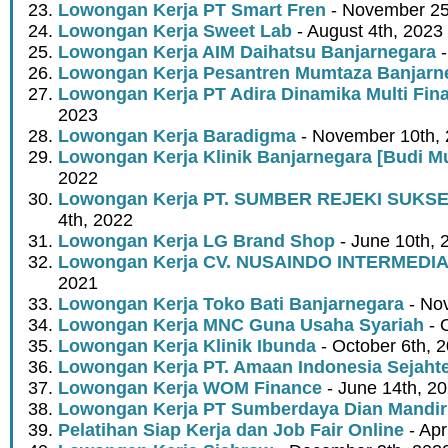
Lowongan Kerja PT Smart Fren
- November 25
Lowongan Kerja Sweet Lab
- August 4th, 2023
Lowongan Kerja AIM Daihatsu Banjarnegara
-
Lowongan Kerja Pesantren Mumtaza Banjarn
Lowongan Kerja PT Adira Dinamika Multi Fin
2023
Lowongan Kerja Baradigma
- November 10th,
Lowongan Kerja Klinik Banjarnegara [Budi Mu
2022
Lowongan Kerja PT. SUMBER REJEKI SUK
4th, 2022
Lowongan Kerja LG Brand Shop
- June 10th, 
Lowongan Kerja CV. NUSAINDO INTERMEDI
2021
Lowongan Kerja Toko Bati Banjarnegara
- No
Lowongan Kerja MNC Guna Usaha Syariah
- 
Lowongan Kerja Klinik Ibunda
- October 6th, 
Lowongan Kerja PT. Amaan Indonesia Sejaht
Lowongan Kerja WOM Finance
- June 14th, 2
Lowongan Kerja PT Sumberdaya Dian Mandir
Pelatihan Siap Kerja dan Job Fair Online
- Apr