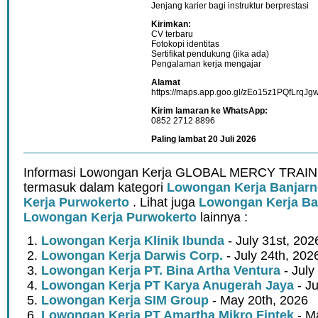
Jenjang karier bagi instruktur berprestasi
Kirimkan:
CV terbaru
Fotokopi identitas
Sertifikat pendukung (jika ada)
Pengalaman kerja mengajar
Alamat
https://maps.app.goo.gl/zEo15z1PQfLrqJg
Kirim lamaran ke WhatsApp:
0852 2712 8896
Paling lambat 20 Juli 2026
Informasi Lowongan Kerja GLOBAL MERCY TRAI
termasuk dalam kategori
Lowongan Kerja Banjarn
Kerja Purwokerto
. Lihat juga
Lowongan Kerja Ba
Lowongan Kerja Purwokerto
lainnya :
Lowongan Kerja Klinik Ibunda
- July 31st, 202
Lowongan Kerja Darwis Corp.
- July 24th, 202
Lowongan Kerja PT. Bina Artha Ventura
- July
Lowongan Kerja PT Karya Anugerah Jaya
- Ju
Lowongan Kerja SIM Group
- May 20th, 2026
Lowongan Kerja PT Amartha Mikro Fintek
- M