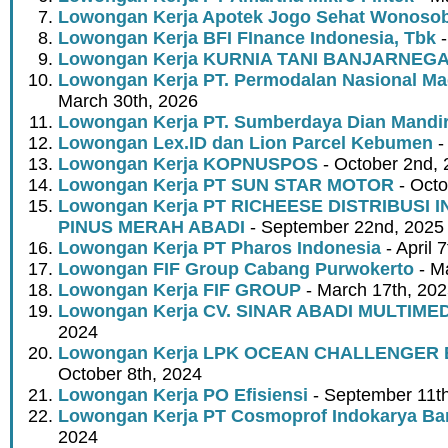
Lowongan Kerja Apotek Jogo Sehat Wonoso
Lowongan Kerja BFI FInance Indonesia, Tbk
-
Lowongan Kerja KURNIA TANI BANJARNEG
Lowongan Kerja PT. Permodalan Nasional Mad
March 30th, 2026
Lowongan Kerja PT. Sumberdaya Dian Mandir
Lowongan Lex.ID dan Lion Parcel Kebumen
-
Lowongan Kerja KOPNUSPOS
- October 2nd,
Lowongan Kerja PT SUN STAR MOTOR
- Octo
Lowongan Kerja PT RICHEESE DISTRIBUSI 
PINUS MERAH ABADI
- September 22nd, 2025
Lowongan Kerja PT Pharos Indonesia
- April 
Lowongan FIF Group Cabang Purwokerto
- M
Lowongan Kerja FIF GROUP
- March 17th, 20
Lowongan Kerja CV. SINAR ABADI MULTIME
2024
Lowongan Kerja LPK OCEAN CHALLENGE
October 8th, 2024
Lowongan Kerja PO Efisiensi
- September 11t
Lowongan Kerja PT Cosmoprof Indokarya Ba
2024