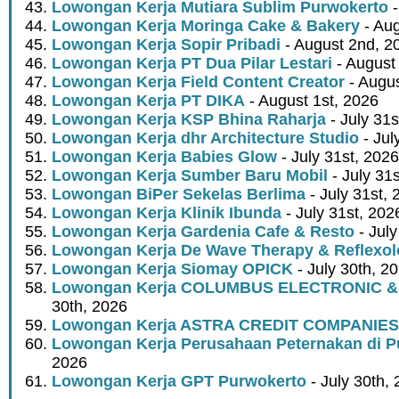
Lowongan Kerja Mutiara Sublim Purwokerto
-
Lowongan Kerja Moringa Cake & Bakery
- Aug
Lowongan Kerja Sopir Pribadi
- August 2nd, 2
Lowongan Kerja PT Dua Pilar Lestari
- August 
Lowongan Kerja Field Content Creator
- Augus
Lowongan Kerja PT DIKA
- August 1st, 2026
Lowongan Kerja KSP Bhina Raharja
- July 31s
Lowongan Kerja dhr Architecture Studio
- Jul
Lowongan Kerja Babies Glow
- July 31st, 2026
Lowongan Kerja Sumber Baru Mobil
- July 31
Lowongan BiPer Sekelas Berlima
- July 31st, 
Lowongan Kerja Klinik Ibunda
- July 31st, 202
Lowongan Kerja Gardenia Cafe & Resto
- July
Lowongan Kerja De Wave Therapy & Reflexo
Lowongan Kerja Siomay OPICK
- July 30th, 2
Lowongan Kerja COLUMBUS ELECTRONIC &
30th, 2026
Lowongan Kerja ASTRA CREDIT COMPANIES
Lowongan Kerja Perusahaan Peternakan di P
2026
Lowongan Kerja GPT Purwokerto
- July 30th,