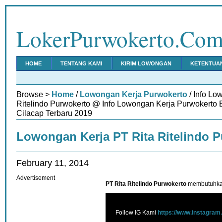
LokerPurwokerto.Co
HOME
TENTANG KAMI
KIRIM LOWONGAN
KETENTUA
Browse >
Home
/
Lowongan Kerja Purwokerto
/ Info Lo
Ritelindo Purwokerto @ Info Lowongan Kerja Purwokerto
Cilacap Terbaru 2019
Lowongan Kerja PT Rita Ritelindo 
February 11, 2014
Advertisement
PT Rita Ritelindo Purwokerto
membutuhkan
Follow IG Kami
https://www.instagram