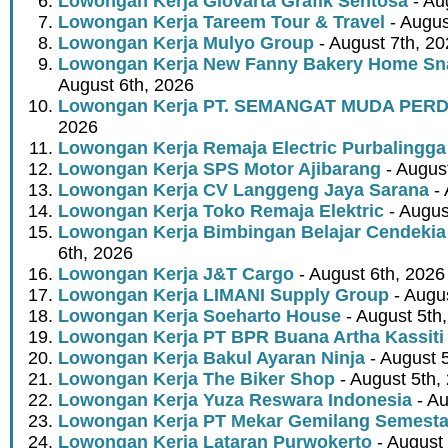
Lowongan Kerja Giovarta Grafik Sentosa
- Au
Lowongan Kerja Tareem Tour & Travel
- Augus
Lowongan Kerja Mulyo Group
- August 7th, 2
Lowongan Kerja New Fanny Bakery Home Snac
August 6th, 2026
Lowongan Kerja PT. SEMANGAT MUDA PER
2026
Lowongan Kerja Remaja Electric Purbalingga
Lowongan Kerja SPS Motor Ajibarang
- Augus
Lowongan Kerja CV Langgeng Jaya Sarana
- 
Lowongan Kerja Toko Remaja Elektric
- Augus
Lowongan Kerja Bimbingan Belajar Cendekia
6th, 2026
Lowongan Kerja J&T Cargo
- August 6th, 2026
Lowongan Kerja LIMANI Supply Group
- Augus
Lowongan Kerja Soeharto House
- August 5th
Lowongan Kerja PT BPR Buana Artha Kassiti
Lowongan Kerja Bakul Ayaran Ninja
- August 
Lowongan Kerja The Biker Shop
- August 5th,
Lowongan Kerja Yuza Reswara Indonesia
- Au
Lowongan Kerja PT Mekar Gemilang Semest
Lowongan Kerja Lataran Purwokerto
- August 