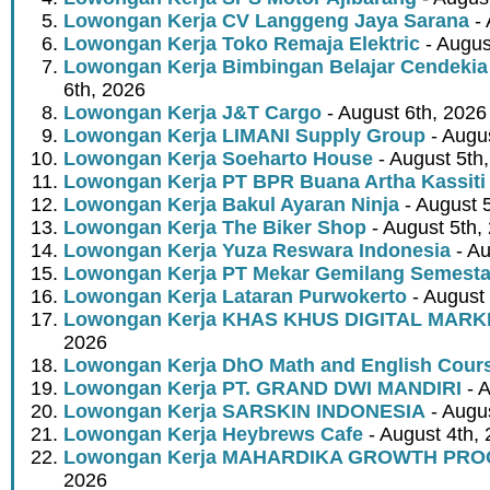
Lowongan Kerja CV Langgeng Jaya Sarana
- 
Lowongan Kerja Toko Remaja Elektric
- Augus
Lowongan Kerja Bimbingan Belajar Cendekia
6th, 2026
Lowongan Kerja J&T Cargo
- August 6th, 2026
Lowongan Kerja LIMANI Supply Group
- Augus
Lowongan Kerja Soeharto House
- August 5th
Lowongan Kerja PT BPR Buana Artha Kassiti
Lowongan Kerja Bakul Ayaran Ninja
- August 
Lowongan Kerja The Biker Shop
- August 5th,
Lowongan Kerja Yuza Reswara Indonesia
- Au
Lowongan Kerja PT Mekar Gemilang Semest
Lowongan Kerja Lataran Purwokerto
- August 
Lowongan Kerja KHAS KHUS DIGITAL MARK
2026
Lowongan Kerja DhO Math and English Cour
Lowongan Kerja PT. GRAND DWI MANDIRI
- A
Lowongan Kerja SARSKIN INDONESIA
- Augus
Lowongan Kerja Heybrews Cafe
- August 4th,
Lowongan Kerja MAHARDIKA GROWTH PR
2026