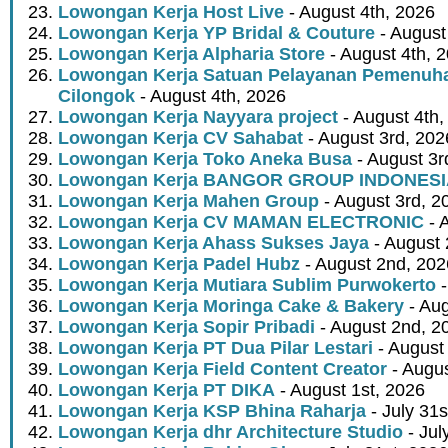
Lowongan Kerja Host Live
- August 4th, 2026
Lowongan Kerja YP Bridal & Couture
- August
Lowongan Kerja Alpharia Store
- August 4th, 
Lowongan Kerja Satuan Pelayanan Pemenuha
Cilongok
- August 4th, 2026
Lowongan Kerja Nayyara project
- August 4th,
Lowongan Kerja CV Sahabat
- August 3rd, 202
Lowongan Kerja Toko Aneka Busa
- August 3r
Lowongan Kerja BANGOR GROUP INDONES
Lowongan Kerja Mahen Group
- August 3rd, 2
Lowongan Kerja CV MAMAN ELECTRONIC
- 
Lowongan Kerja Ahass Sukses Jaya
- August 
Lowongan Kerja Padel Hubz
- August 2nd, 202
Lowongan Kerja Mutiara Sublim Purwokerto
-
Lowongan Kerja Moringa Cake & Bakery
- Aug
Lowongan Kerja Sopir Pribadi
- August 2nd, 2
Lowongan Kerja PT Dua Pilar Lestari
- August 
Lowongan Kerja Field Content Creator
- Augus
Lowongan Kerja PT DIKA
- August 1st, 2026
Lowongan Kerja KSP Bhina Raharja
- July 31s
Lowongan Kerja dhr Architecture Studio
- Jul