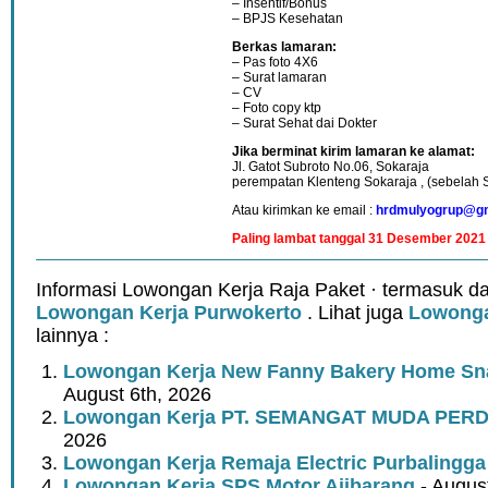
– Insentif/Bonus
– BPJS Kesehatan
Berkas lamaran:
– Pas foto 4X6
– Surat lamaran
– CV
– Foto copy ktp
– Surat Sehat dai Dokter
Jika berminat kirim lamaran ke alamat:
Jl. Gatot Subroto No.06, Sokaraja
perempatan Klenteng Sokaraja , (sebelah 
Atau kirimkan ke email :
hrdmulyogrup@gm
Paling lambat tanggal 31 Desember 2021
Informasi Lowongan Kerja Raja Paket · termasuk da
Lowongan Kerja Purwokerto
. Lihat juga
Lowonga
lainnya :
Lowongan Kerja New Fanny Bakery Home Snac
August 6th, 2026
Lowongan Kerja PT. SEMANGAT MUDA PER
2026
Lowongan Kerja Remaja Electric Purbalingga
Lowongan Kerja SPS Motor Ajibarang
- Augus