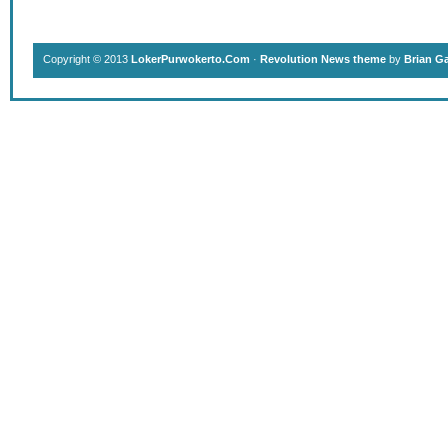
Copyright © 2013
LokerPurwokerto.Com
·
Revolution News theme
by
Brian G