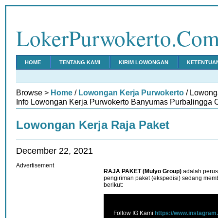
LokerPurwokerto.Co
HOME
TENTANG KAMI
KIRIM LOWONGAN
KETENTUA
Browse >
Home
/
Lowongan Kerja Purwokerto
/ Lowong
Info Lowongan Kerja Purwokerto Banyumas Purbalingga C
Lowongan Kerja Raja Paket
December 22, 2021
Advertisement
RAJA PAKET (Mulyo Group)
adalah perus
pengiriman paket (ekspedisi) sedang me
berikut:
Follow IG Kami
https://www.instagram