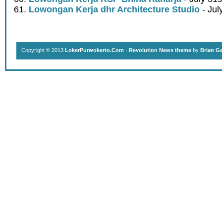
Lowongan Kerja dhr Architecture Studio
- Jul
Copyright © 2013
LokerPurwokerto.Com
·
Revolution News theme
by
Brian G