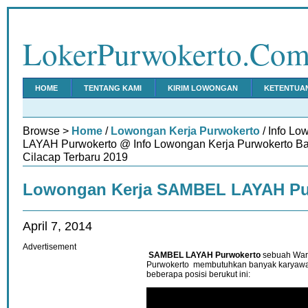
LokerPurwokerto.Co
HOME
TENTANG KAMI
KIRIM LOWONGAN
KETENTUA
Browse >
Home
/
Lowongan Kerja Purwokerto
/ Info L
LAYAH Purwokerto @ Info Lowongan Kerja Purwokerto B
Cilacap Terbaru 2019
Lowongan Kerja SAMBEL LAYAH Pu
April 7, 2014
Advertisement
SAMBEL LAYAH Purwokerto
sebuah War
Purwokerto membutuhkan banyak karyawa
beberapa posisi berukut ini: