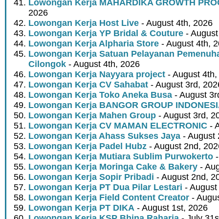
Lowongan Kerja MAHARDIKA GROWTH PR
2026
Lowongan Kerja Host Live
- August 4th, 2026
Lowongan Kerja YP Bridal & Couture
- August
Lowongan Kerja Alpharia Store
- August 4th, 
Lowongan Kerja Satuan Pelayanan Pemenuha
Cilongok
- August 4th, 2026
Lowongan Kerja Nayyara project
- August 4th,
Lowongan Kerja CV Sahabat
- August 3rd, 202
Lowongan Kerja Toko Aneka Busa
- August 3r
Lowongan Kerja BANGOR GROUP INDONES
Lowongan Kerja Mahen Group
- August 3rd, 2
Lowongan Kerja CV MAMAN ELECTRONIC
- 
Lowongan Kerja Ahass Sukses Jaya
- August 
Lowongan Kerja Padel Hubz
- August 2nd, 202
Lowongan Kerja Mutiara Sublim Purwokerto
-
Lowongan Kerja Moringa Cake & Bakery
- Aug
Lowongan Kerja Sopir Pribadi
- August 2nd, 2
Lowongan Kerja PT Dua Pilar Lestari
- August 
Lowongan Kerja Field Content Creator
- Augus
Lowongan Kerja PT DIKA
- August 1st, 2026
Lowongan Kerja KSP Bhina Raharja
- July 31s