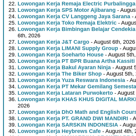
Lowongan Kerja Remaja Electric Purbalingga
Lowongan Kerja SPS Motor Ajibarang
- Augus
Lowongan Kerja CV Langgeng Jaya Sarana
- 
Lowongan Kerja Toko Remaja Elektric
- Augus
Lowongan Kerja Bimbingan Belajar Cendekia
6th, 2026
Lowongan Kerja J&T Cargo
- August 6th, 2026
Lowongan Kerja LIMANI Supply Group
- Augus
Lowongan Kerja Soeharto House
- August 5th
Lowongan Kerja PT BPR Buana Artha Kassiti
Lowongan Kerja Bakul Ayaran Ninja
- August 
Lowongan Kerja The Biker Shop
- August 5th,
Lowongan Kerja Yuza Reswara Indonesia
- Au
Lowongan Kerja PT Mekar Gemilang Semest
Lowongan Kerja Lataran Purwokerto
- August 
Lowongan Kerja KHAS KHUS DIGITAL MARK
2026
Lowongan Kerja DhO Math and English Cour
Lowongan Kerja PT. GRAND DWI MANDIRI
- A
Lowongan Kerja SARSKIN INDONESIA
- Augus
Lowongan Kerja Heybrews Cafe
- August 4th,