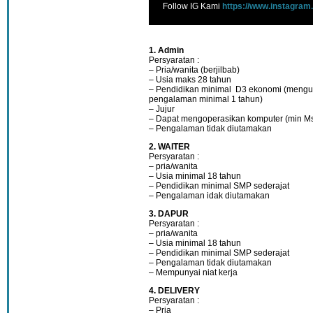
Follow IG Kami
https://www.instagram
1. Admin
Persyaratan :
– Pria/wanita (berjilbab)
– Usia maks 28 tahun
– Pendidikan minimal D3 ekonomi (menguas
pengalaman minimal 1 tahun)
– Jujur
– Dapat mengoperasikan komputer (min Ms
– Pengalaman tidak diutamakan
2. WAITER
Persyaratan :
– pria/wanita
– Usia minimal 18 tahun
– Pendidikan minimal SMP sederajat
– Pengalaman idak diutamakan
3. DAPUR
Persyaratan :
– pria/wanita
– Usia minimal 18 tahun
– Pendidikan minimal SMP sederajat
– Pengalaman tidak diutamakan
– Mempunyai niat kerja
4. DELIVERY
Persyaratan :
– Pria