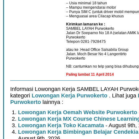
– Usia minimal 18 tahun
– Mampu mengendarai motor
– Punya SIM C (untuk driver mobil mempun
– Menguasai area Cilacap khusus
Kirimkan lamaran ke :
SAMBEL LAYAH Purwokerto
Jalan Dr Soeparno No 18 A (selatan AMIK
Purwokerto
Telepon 0281-7928475
atau ke :Head Office Salsabila Group
Jalan. Moch Besar No 4 Langentirto
Purwokerto
NB: cantumkan no telp yang bisa dihubung
Paling lambat 11 April 2014
Informasi Lowongan Kerja SAMBEL LAYAH Purwoke
kategori
Lowongan Kerja Purwokerto
. Lihat juga
Purwokerto
lainnya :
Lowongan Kerja Oemah Website Purwokerto
Lowongan Kerja MX Course Chinese Learnin
Lowongan Kerja Toko Kacamata
- August 9th,
Lowongan Kerja Bimbingan Belajar Cendeki
August 9th, 2026