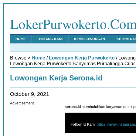
LokerPurwokerto.Co
HOME
TENTANG KAMI
KIRIM LOWONGAN
KETENTUA
Browse >
Home
/
Lowongan Kerja Purwokerto
/ Lowonga
Lowongan Kerja Purwokerto Banyumas Purbalingga Cilac
Lowongan Kerja Serona.id
October 9, 2021
Advertisement
serona.id
membutuhkan karyawan untuk pos
Follow IG Kami
https://www.instagram