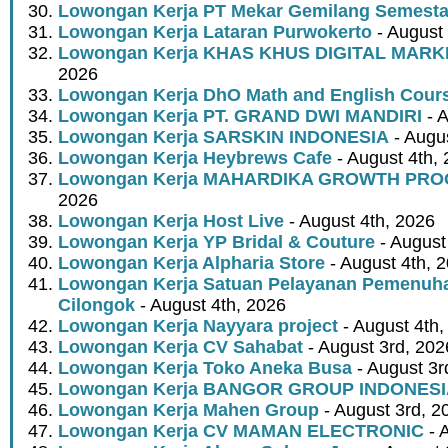
Lowongan Kerja PT Mekar Gemilang Semest
Lowongan Kerja Lataran Purwokerto
- August 
Lowongan Kerja KHAS KHUS DIGITAL MARK
2026
Lowongan Kerja DhO Math and English Cour
Lowongan Kerja PT. GRAND DWI MANDIRI
- A
Lowongan Kerja SARSKIN INDONESIA
- Augus
Lowongan Kerja Heybrews Cafe
- August 4th,
Lowongan Kerja MAHARDIKA GROWTH PR
2026
Lowongan Kerja Host Live
- August 4th, 2026
Lowongan Kerja YP Bridal & Couture
- August
Lowongan Kerja Alpharia Store
- August 4th, 
Lowongan Kerja Satuan Pelayanan Pemenuha
Cilongok
- August 4th, 2026
Lowongan Kerja Nayyara project
- August 4th,
Lowongan Kerja CV Sahabat
- August 3rd, 202
Lowongan Kerja Toko Aneka Busa
- August 3r
Lowongan Kerja BANGOR GROUP INDONES
Lowongan Kerja Mahen Group
- August 3rd, 2
Lowongan Kerja CV MAMAN ELECTRONIC
- 