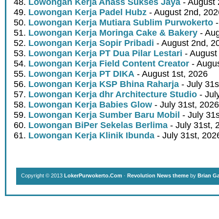
Lowongan Kerja Ahass Sukses Jaya
- August 
Lowongan Kerja Padel Hubz
- August 2nd, 202
Lowongan Kerja Mutiara Sublim Purwokerto
-
Lowongan Kerja Moringa Cake & Bakery
- Aug
Lowongan Kerja Sopir Pribadi
- August 2nd, 2
Lowongan Kerja PT Dua Pilar Lestari
- August 
Lowongan Kerja Field Content Creator
- Augus
Lowongan Kerja PT DIKA
- August 1st, 2026
Lowongan Kerja KSP Bhina Raharja
- July 31s
Lowongan Kerja dhr Architecture Studio
- Jul
Lowongan Kerja Babies Glow
- July 31st, 2026
Lowongan Kerja Sumber Baru Mobil
- July 31
Lowongan BiPer Sekelas Berlima
- July 31st, 
Lowongan Kerja Klinik Ibunda
- July 31st, 202
Copyright © 2013
LokerPurwokerto.Com
·
Revolution News theme
by
Brian G