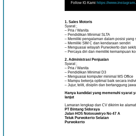
Follow IG Kami
https://www.instagram
1. Sales Motoris
Syarat ;
– Pria / Wanita
– Pendidikan Minimal SLTA
– Memiliki pengalaman dalam posisi yang 
– Memiliki SIM C dan kendaraan sendiri
– Menguasai wilayah Purwokerto dan sekit
– Percaya diri dan memiliki kemampuan ko
2. Administrasi Penjualan
Syarat ;
– Pria / Wanita
– Pendidikan Minimal D3
– Menguasai komputer minimal MS Office
– Mampu bekerja optimal baik secara ind
– Jujur, teliti, disiplin dan bertanggung jaw
Hanya kandidat yang memenuhi syarat ya
lanjut
Lamaran lengkap dan CV dikirim ke alamat
PT Bintang Sidoraya
Jalan HOS Notosuwiryo No 47 A
Teluk Purwokerto Selatan
Purwokerto