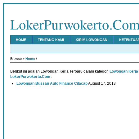
LokerPurwokerto.Co
HOME
TENTANG KAMI
KIRIM LOWONGAN
KETENTUA
Browse >
Home
/
Berikut ini adalah Lowongan Kerja Terbaru dalam kategori
Lowongan Kerja 
LokerPurwokerto.Com
:
Lowongan Bussan Auto Finance Cilacap
August 17, 2013