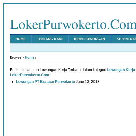
LokerPurwokerto.Co
HOME
TENTANG KAMI
KIRIM LOWONGAN
KETENTUA
Browse >
Home
/
Berikut ini adalah Lowongan Kerja Terbaru dalam kategori
Lowongan Kerja
LokerPurwokerto.Com
:
Lowongan PT Brataco Purwokerto
June 13, 2013