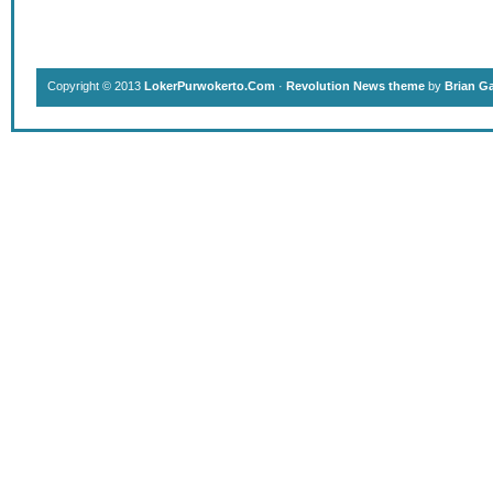
Copyright © 2013
LokerPurwokerto.Com
·
Revolution News theme
by
Brian G