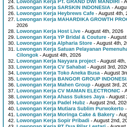
Lowongan Kerja PT. GRAND DWI MANDIRI
- A
Lowongan Kerja SARSKIN INDONESIA
- Augus
Lowongan Kerja Heybrews Cafe
- August 4th,
Lowongan Kerja MAHARDIKA GROWTH PR
2026
Lowongan Kerja Host Live
- August 4th, 2026
Lowongan Kerja YP Bridal & Couture
- August
Lowongan Kerja Alpharia Store
- August 4th, 
Lowongan Kerja Satuan Pelayanan Pemenuha
Cilongok
- August 4th, 2026
Lowongan Kerja Nayyara project
- August 4th,
Lowongan Kerja CV Sahabat
- August 3rd, 202
Lowongan Kerja Toko Aneka Busa
- August 3r
Lowongan Kerja BANGOR GROUP INDONES
Lowongan Kerja Mahen Group
- August 3rd, 2
Lowongan Kerja CV MAMAN ELECTRONIC
- 
Lowongan Kerja Ahass Sukses Jaya
- August 
Lowongan Kerja Padel Hubz
- August 2nd, 202
Lowongan Kerja Mutiara Sublim Purwokerto
-
Lowongan Kerja Moringa Cake & Bakery
- Aug
Lowongan Kerja Sopir Pribadi
- August 2nd, 2
Lowongan Kerja PT Dua Pilar Lestari
- August 