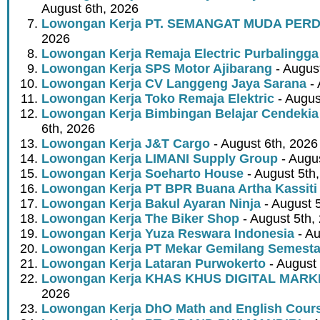
August 6th, 2026
Lowongan Kerja PT. SEMANGAT MUDA PER
2026
Lowongan Kerja Remaja Electric Purbalingga
Lowongan Kerja SPS Motor Ajibarang
- Augus
Lowongan Kerja CV Langgeng Jaya Sarana
- 
Lowongan Kerja Toko Remaja Elektric
- Augus
Lowongan Kerja Bimbingan Belajar Cendekia
6th, 2026
Lowongan Kerja J&T Cargo
- August 6th, 2026
Lowongan Kerja LIMANI Supply Group
- Augus
Lowongan Kerja Soeharto House
- August 5th
Lowongan Kerja PT BPR Buana Artha Kassiti
Lowongan Kerja Bakul Ayaran Ninja
- August 
Lowongan Kerja The Biker Shop
- August 5th,
Lowongan Kerja Yuza Reswara Indonesia
- Au
Lowongan Kerja PT Mekar Gemilang Semest
Lowongan Kerja Lataran Purwokerto
- August 
Lowongan Kerja KHAS KHUS DIGITAL MARK
2026
Lowongan Kerja DhO Math and English Cour