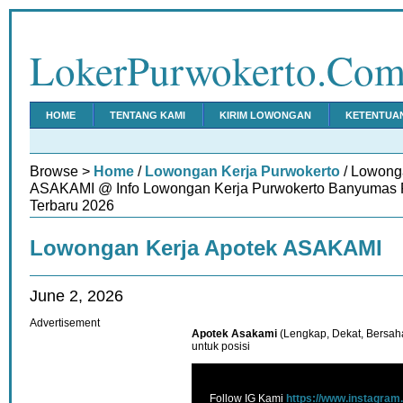
LokerPurwokerto.Co
HOME
TENTANG KAMI
KIRIM LOWONGAN
KETENTUA
Browse >
Home
/
Lowongan Kerja Purwokerto
/ Lowong
ASAKAMI @ Info Lowongan Kerja Purwokerto Banyumas P
Terbaru 2026
Lowongan Kerja Apotek ASAKAMI
June 2, 2026
Advertisement
Apotek Asakami
(Lengkap, Dekat, Bersa
untuk posisi
Follow IG Kami
https://www.instagram