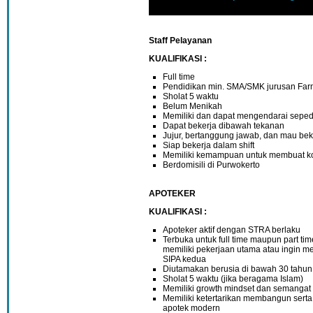
Staff Pelayanan
KUALIFIKASI :
Full time
Pendidikan min. SMA/SMK jurusan Far
Sholat 5 waktu
Belum Menikah
Memiliki dan dapat mengendarai sepe
Dapat bekerja dibawah tekanan
Jujur, bertanggung jawab, dan mau bek
Siap bekerja dalam shift
Memiliki kemampuan untuk membuat ko
Berdomisili di Purwokerto
APOTEKER
KUALIFIKASI :
Apoteker aktif dengan STRA berlaku
Terbuka untuk full time maupun part tim
memiliki pekerjaan utama atau ingin me
SIPA kedua
Diutamakan berusia di bawah 30 tahun
Sholat 5 waktu (jika beragama Islam)
Memiliki growth mindset dan semanga
Memiliki ketertarikan membangun ser
apotek modern