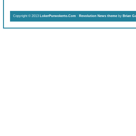
Copyright © 2013
LokerPurwokerto.Com
·
Revolution News theme
by
Brian G