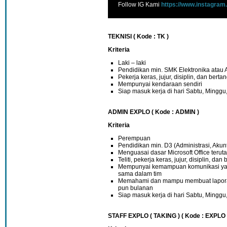
Follow IG Kami
https://www.instagram
TEKNISI ( Kode : TK )
Kriteria
Laki – laki
Pendidikan min. SMK Elektronika atau 
Pekerja keras, jujur, disiplin, dan ber
Mempunyai kendaraan sendiri
Siap masuk kerja di hari Sabtu, Minggu
ADMIN EXPLO ( Kode : ADMIN )
Kriteria
Perempuan
Pendidikan min. D3 (Administrasi, Aku
Menguasai dasar Microsoft Office terut
Teliti, pekerja keras, jujur, disiplin, d
Mempunyai kemampuan komunikasi yang
sama dalam tim
Memahami dan mampu membuat laporan
pun bulanan
Siap masuk kerja di hari Sabtu, Minggu
STAFF EXPLO ( TAKING ) ( Kode : EXPLO 