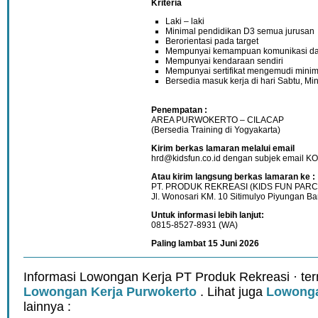
Kriteria
Laki – laki
Minimal pendidikan D3 semua jurusan
Berorientasi pada target
Mempunyai kemampuan komunikasi dan
Mempunyai kendaraan sendiri
Mempunyai sertifikat mengemudi minim
Bersedia masuk kerja di hari Sabtu, Mi
Penempatan :
AREA PURWOKERTO – CILACAP
(Bersedia Training di Yogyakarta)
Kirim berkas lamaran melalui email
hrd@kidsfun.co.id dengan subjek ema
Atau kirim langsung berkas lamaran ke :
PT. PRODUK REKREASI (KIDS FUN PAR
Jl. Wonosari KM. 10 Sitimulyo Piyungan Ban
Untuk informasi lebih lanjut:
0815-8527-8931 (WA)
Paling lambat 15 Juni 2026
Informasi Lowongan Kerja PT Produk Rekreasi · te
Lowongan Kerja Purwokerto
. Lihat juga
Lowonga
lainnya :