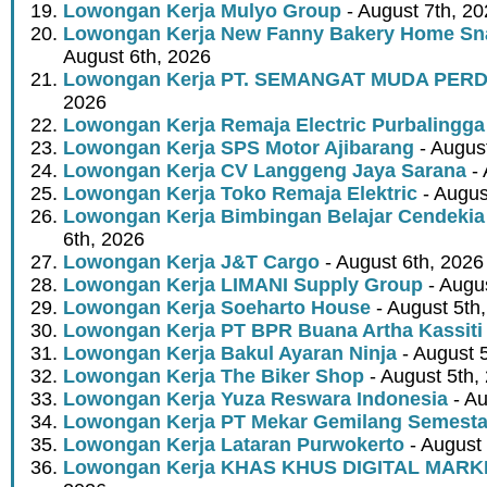
Lowongan Kerja Mulyo Group
- August 7th, 2
Lowongan Kerja New Fanny Bakery Home Snac
August 6th, 2026
Lowongan Kerja PT. SEMANGAT MUDA PER
2026
Lowongan Kerja Remaja Electric Purbalingga
Lowongan Kerja SPS Motor Ajibarang
- Augus
Lowongan Kerja CV Langgeng Jaya Sarana
- 
Lowongan Kerja Toko Remaja Elektric
- Augus
Lowongan Kerja Bimbingan Belajar Cendekia
6th, 2026
Lowongan Kerja J&T Cargo
- August 6th, 2026
Lowongan Kerja LIMANI Supply Group
- Augus
Lowongan Kerja Soeharto House
- August 5th
Lowongan Kerja PT BPR Buana Artha Kassiti
Lowongan Kerja Bakul Ayaran Ninja
- August 
Lowongan Kerja The Biker Shop
- August 5th,
Lowongan Kerja Yuza Reswara Indonesia
- Au
Lowongan Kerja PT Mekar Gemilang Semest
Lowongan Kerja Lataran Purwokerto
- August 
Lowongan Kerja KHAS KHUS DIGITAL MARK