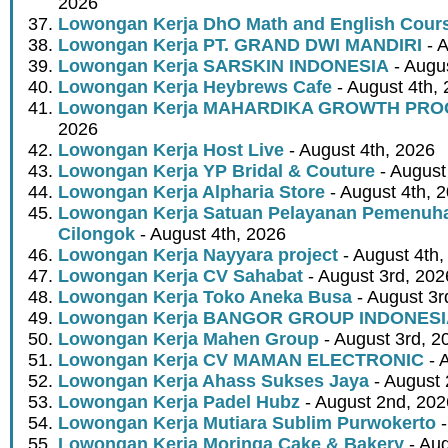
2026
Lowongan Kerja DhO Math and English Cour
Lowongan Kerja PT. GRAND DWI MANDIRI
- A
Lowongan Kerja SARSKIN INDONESIA
- Augus
Lowongan Kerja Heybrews Cafe
- August 4th,
Lowongan Kerja MAHARDIKA GROWTH PR
2026
Lowongan Kerja Host Live
- August 4th, 2026
Lowongan Kerja YP Bridal & Couture
- August
Lowongan Kerja Alpharia Store
- August 4th, 
Lowongan Kerja Satuan Pelayanan Pemenuha
Cilongok
- August 4th, 2026
Lowongan Kerja Nayyara project
- August 4th,
Lowongan Kerja CV Sahabat
- August 3rd, 202
Lowongan Kerja Toko Aneka Busa
- August 3r
Lowongan Kerja BANGOR GROUP INDONES
Lowongan Kerja Mahen Group
- August 3rd, 2
Lowongan Kerja CV MAMAN ELECTRONIC
- 
Lowongan Kerja Ahass Sukses Jaya
- August 
Lowongan Kerja Padel Hubz
- August 2nd, 202
Lowongan Kerja Mutiara Sublim Purwokerto
-
Lowongan Kerja Moringa Cake & Bakery
- Aug