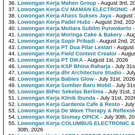
Lowongan Kerja Mahen Group
- August 3rd, 2
Lowongan Kerja CV MAMAN ELECTRONIC
- 
Lowongan Kerja Ahass Sukses Jaya
- August 
Lowongan Kerja Padel Hubz
- August 2nd, 202
Lowongan Kerja Mutiara Sublim Purwokerto
-
Lowongan Kerja Moringa Cake & Bakery
- Aug
Lowongan Kerja Sopir Pribadi
- August 2nd, 2
Lowongan Kerja PT Dua Pilar Lestari
- August 
Lowongan Kerja Field Content Creator
- Augus
Lowongan Kerja PT DIKA
- August 1st, 2026
Lowongan Kerja KSP Bhina Raharja
- July 31s
Lowongan Kerja dhr Architecture Studio
- Jul
Lowongan Kerja Babies Glow
- July 31st, 2026
Lowongan Kerja Sumber Baru Mobil
- July 31
Lowongan BiPer Sekelas Berlima
- July 31st, 
Lowongan Kerja Klinik Ibunda
- July 31st, 202
Lowongan Kerja Gardenia Cafe & Resto
- July
Lowongan Kerja De Wave Therapy & Reflexo
Lowongan Kerja Siomay OPICK
- July 30th, 2
Lowongan Kerja COLUMBUS ELECTRONIC &
30th, 2026