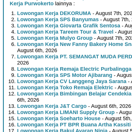
Kerja Purwokerto
lainnya :
Lowongan Kerja DEKORUMA
- August 7th, 20
Lowongan Kerja SPS Banyumas
- August 7th,
Lowongan Kerja Giovarta Grafik Sentosa
- Au
Lowongan Kerja Tareem Tour & Travel
- Augus
Lowongan Kerja Mulyo Group
- August 7th, 2
Lowongan Kerja New Fanny Bakery Home Snac
August 6th, 2026
Lowongan Kerja PT. SEMANGAT MUDA PER
2026
Lowongan Kerja Remaja Electric Purbalingga
Lowongan Kerja SPS Motor Ajibarang
- Augus
Lowongan Kerja CV Langgeng Jaya Sarana
- 
Lowongan Kerja Toko Remaja Elektric
- Augus
Lowongan Kerja Bimbingan Belajar Cendekia
6th, 2026
Lowongan Kerja J&T Cargo
- August 6th, 2026
Lowongan Kerja LIMANI Supply Group
- Augus
Lowongan Kerja Soeharto House
- August 5th
Lowongan Kerja PT BPR Buana Artha Kassiti
Lowongan Kerja Bakul Ayaran Ninja
- August 