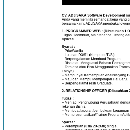
CV. ADJISAKA Software Development
me
Anda yang memiliki semangat kerja yang t
bersama kami, ADJISAKA membuka lowonga
1. PROGRAMMER WEB : (Dibutuhkan 1 O
Tugas : Membuat, Maintenance, Testing d
Aplikasi.
Syarat :
– Pria/Wanita.
– Lulusan D3/S1 (Komputer/TI/SI).
– Berpengalaman Membuat Program.
– Bisa atau Menguasai Bahasa Pemrogra
– Terbiasa atau Bisa Menggunakan Framew
Lainya).
– Mempunyai Kemampuan Analisis yang Ba
– Mau dan Mampu Mempelajari Hal Baru.
– Berpengalam/Fresh Graduate.
2. RELATIONSHIP OFFICER (Dibutuhkan 
Tugas :
– Menjadi Penghubung Perusahaan dengan 
rekenan Bisnis.
– Membuat laporan/pembukuan keuangan 
– Mempresentasikan/Trainer Program Aplik
Syarat :
– Perempuan (usia 20-26th) single.