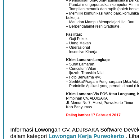
– Pendidikan SMA/SMK(administrasi perkan
– Pandai mengoperasikan komputer Minima
– Tampilan menarik dan rapih (boleh berke
– Memiliki komunikasi yang baik, komunikatif,
bekerja.
– Mau dan Mampu Mempelajari Hal Baru.
– Berpengalam/Fresh Graduate.
Fasilitas:
– Gaji Pokok
– Uang Makan
– Operasional
– Insentive Kinerja.
Kirim Lamaran Lengkap:
– Surat Lamaran.
– Curiculum Vitae
– Ijazah, Transkip Nilai
– Foto Berwarna 4×6
– Sertifikat/Piagam Penghargaan (Jika Ada
– Portofolio Aplikasi yang pernah dibuat (
Kirim Lamaran Via POS Atau Langsung, K
Pimpinan CV. ADJISAKA
Jl. Menur No.7, Mersi, Purwokerto Timur
Kab.Banyumas
Paling lambat 17 Februari 2017
Informasi Lowongan CV. ADJISAKA Software Devel
dalam kategori
Lowongan Kerja Purwokerto
. Lih