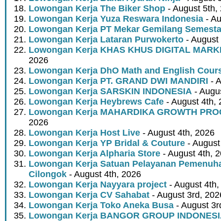
Lowongan Kerja The Biker Shop
- August 5th,
Lowongan Kerja Yuza Reswara Indonesia
- Au
Lowongan Kerja PT Mekar Gemilang Semest
Lowongan Kerja Lataran Purwokerto
- August 
Lowongan Kerja KHAS KHUS DIGITAL MARK
2026
Lowongan Kerja DhO Math and English Cour
Lowongan Kerja PT. GRAND DWI MANDIRI
- A
Lowongan Kerja SARSKIN INDONESIA
- Augus
Lowongan Kerja Heybrews Cafe
- August 4th,
Lowongan Kerja MAHARDIKA GROWTH PR
2026
Lowongan Kerja Host Live
- August 4th, 2026
Lowongan Kerja YP Bridal & Couture
- August
Lowongan Kerja Alpharia Store
- August 4th, 
Lowongan Kerja Satuan Pelayanan Pemenuha
Cilongok
- August 4th, 2026
Lowongan Kerja Nayyara project
- August 4th,
Lowongan Kerja CV Sahabat
- August 3rd, 202
Lowongan Kerja Toko Aneka Busa
- August 3r
Lowongan Kerja BANGOR GROUP INDONES