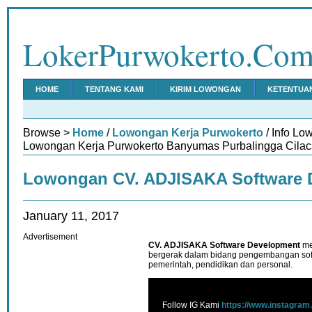
LokerPurwokerto.Co
HOME
TENTANG KAMI
KIRIM LOWONGAN
KETENTUA
Browse >
Home
/
Lowongan Kerja Purwokerto
/ Info Lo
Lowongan Kerja Purwokerto Banyumas Purbalingga Cilac
Lowongan CV. ADJISAKA Software 
January 11, 2017
Advertisement
CV. ADJISAKA Software Development
me
bergerak dalam bidang pengembangan soft
pemerintah, pendidikan dan personal.
Follow IG Kami
https://www.instagram