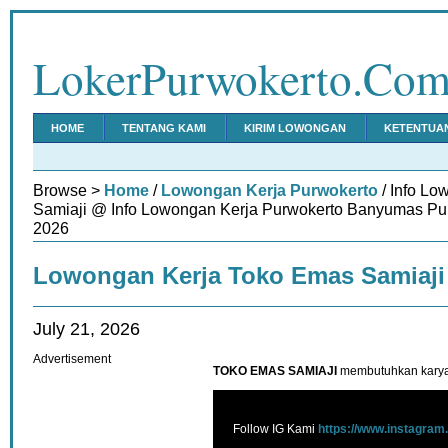
LokerPurwokerto.Co
HOME
TENTANG KAMI
KIRIM LOWONGAN
KETENTUA
Browse >
Home
/
Lowongan Kerja Purwokerto
/ Info L
Samiaji @ Info Lowongan Kerja Purwokerto Banyumas Pur
2026
Lowongan Kerja Toko Emas Samiaji
July 21, 2026
Advertisement
TOKO EMAS SAMIAJI
membutuhkan karya
Follow IG Kami
https://www.instagram