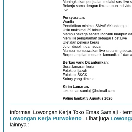
Meningkatkan penjualan melalui sesi live s
Bekerja sama dengan tim ataupun individ
live.
Persyaratan:
Wanita
Pendidikan minimal SMA/SMK sederajat
Usia maksimal 29 tahun
Mampu bekerja secara individu maupun da
Memiliki pengalaman sebagai Host Live
Ulet dan pekerja keras
Jujur, disiplin, dan sopan
Mampu membawakan live streaming secara i
Berpenampilan menarik, komunikatif, dan a
Berkas yang Dicantumkan:
Surat lamaran kerja
Fotokopi ijazah
Fotokopi SKCK
Salary yang diminta
Kirim Lamaran:
toko.emas.samiaji@hotmail.com
Paling lambat 5 Agustus 2026
Informasi Lowongan Kerja Toko Emas Samiaji · ter
Lowongan Kerja Purwokerto
. Lihat juga
Lowonga
lainnya :