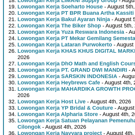
Lowongan Kerja LIMANI Supply Group
- Augus
Lowongan Kerja Soeharto House
- August 5th
Lowongan Kerja PT BPR Buana Artha Kassiti
Lowongan Kerja Bakul Ayaran Ninja
- August 
Lowongan Kerja The Biker Shop
- August 5th,
Lowongan Kerja Yuza Reswara Indonesia
- Au
Lowongan Kerja PT Mekar Gemilang Semest
Lowongan Kerja Lataran Purwokerto
- August 
Lowongan Kerja KHAS KHUS DIGITAL MARK
2026
Lowongan Kerja DhO Math and English Cour
Lowongan Kerja PT. GRAND DWI MANDIRI
- A
Lowongan Kerja SARSKIN INDONESIA
- Augus
Lowongan Kerja Heybrews Cafe
- August 4th,
Lowongan Kerja MAHARDIKA GROWTH PR
2026
Lowongan Kerja Host Live
- August 4th, 2026
Lowongan Kerja YP Bridal & Couture
- August
Lowongan Kerja Alpharia Store
- August 4th, 
Lowongan Kerja Satuan Pelayanan Pemenuha
Cilongok
- August 4th, 2026
Lowongan Kerja Nayyara project
- August 4th,