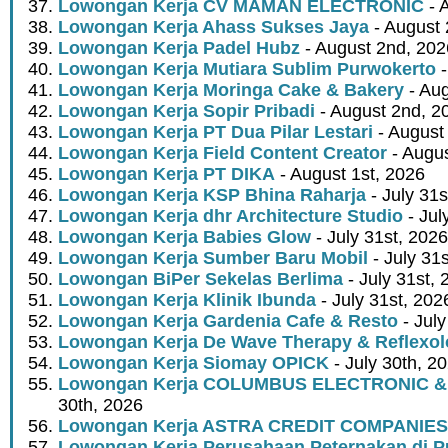
Lowongan Kerja CV MAMAN ELECTRONIC
- 
Lowongan Kerja Ahass Sukses Jaya
- August 
Lowongan Kerja Padel Hubz
- August 2nd, 202
Lowongan Kerja Mutiara Sublim Purwokerto
-
Lowongan Kerja Moringa Cake & Bakery
- Aug
Lowongan Kerja Sopir Pribadi
- August 2nd, 2
Lowongan Kerja PT Dua Pilar Lestari
- August 
Lowongan Kerja Field Content Creator
- Augus
Lowongan Kerja PT DIKA
- August 1st, 2026
Lowongan Kerja KSP Bhina Raharja
- July 31s
Lowongan Kerja dhr Architecture Studio
- Jul
Lowongan Kerja Babies Glow
- July 31st, 2026
Lowongan Kerja Sumber Baru Mobil
- July 31
Lowongan BiPer Sekelas Berlima
- July 31st, 
Lowongan Kerja Klinik Ibunda
- July 31st, 202
Lowongan Kerja Gardenia Cafe & Resto
- July
Lowongan Kerja De Wave Therapy & Reflexo
Lowongan Kerja Siomay OPICK
- July 30th, 2
Lowongan Kerja COLUMBUS ELECTRONIC &
30th, 2026
Lowongan Kerja ASTRA CREDIT COMPANIES
Lowongan Kerja Perusahaan Peternakan di P