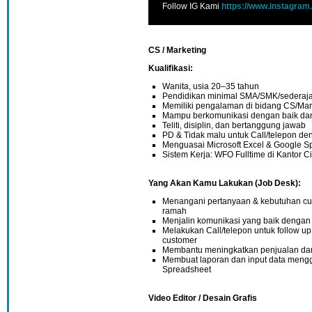
Follow IG Kami
https://www.instagram
CS / Marketing
Kualifikasi:
Wanita, usia 20–35 tahun
Pendidikan minimal SMA/SMK/sederaja
Memiliki pengalaman di bidang CS/Mar
Mampu berkomunikasi dengan baik da
Teliti, disiplin, dan bertanggung jawab
PD & Tidak malu untuk Call/telepon de
Menguasai Microsoft Excel & Google Spr
Sistem Kerja: WFO Fulltime di Kantor Ci
Yang Akan Kamu Lakukan (Job Desk):
Menangani pertanyaan & kebutuhan cu
ramah
Menjalin komunikasi yang baik dengan
Melakukan Call/telepon untuk follow 
customer
Membantu meningkatkan penjualan da
Membuat laporan dan input data meng
Spreadsheet
Video Editor / Desain Grafis