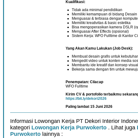
Kualifikasi:
Tidak ada minimal pendidikan
Memiliki kemampuan di bidang Desain G
Menguasai & terbiasa dengan kompute
Memiliki kreativitas & basic estetika
Bisa mengoperasikan kamera DSLR (op
Menguasai After Effects (opsional)
Sistem Kerja: WFO Fulltime di Kantor Ci
Yang Akan Kamu Lakukan (Job Desk):
Membuat desain grafis untuk kebutuhan
Mengedit video untuk konten media sosia
Membantu ide kreatif dan konsep visua
Bekerja sama dengan tim untuk mewuju
Penempatan: Cilacap
WFO Fulltime
Kirim CV & portofolio terbaikmu sekarang
https://bit.ly/dekori2026
Paling lambat 15 Juni 2026
Informasi Lowongan Kerja PT Dekori Interior Indon
kategori
Lowongan Kerja Purwokerto
. Lihat juga
Purwokerto
lainnya :