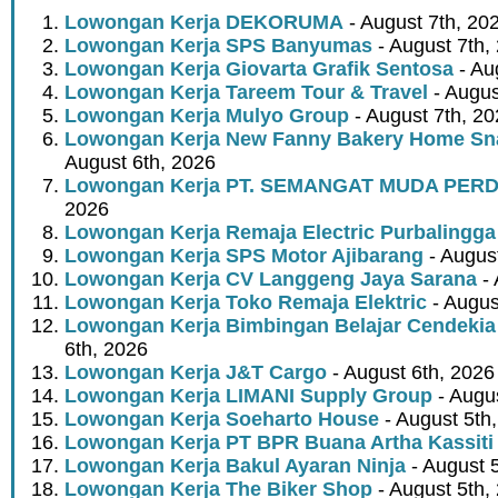
Lowongan Kerja DEKORUMA
- August 7th, 20
Lowongan Kerja SPS Banyumas
- August 7th,
Lowongan Kerja Giovarta Grafik Sentosa
- Au
Lowongan Kerja Tareem Tour & Travel
- Augus
Lowongan Kerja Mulyo Group
- August 7th, 2
Lowongan Kerja New Fanny Bakery Home Snac
August 6th, 2026
Lowongan Kerja PT. SEMANGAT MUDA PER
2026
Lowongan Kerja Remaja Electric Purbalingga
Lowongan Kerja SPS Motor Ajibarang
- Augus
Lowongan Kerja CV Langgeng Jaya Sarana
- 
Lowongan Kerja Toko Remaja Elektric
- Augus
Lowongan Kerja Bimbingan Belajar Cendekia
6th, 2026
Lowongan Kerja J&T Cargo
- August 6th, 2026
Lowongan Kerja LIMANI Supply Group
- Augus
Lowongan Kerja Soeharto House
- August 5th
Lowongan Kerja PT BPR Buana Artha Kassiti
Lowongan Kerja Bakul Ayaran Ninja
- August 
Lowongan Kerja The Biker Shop
- August 5th,