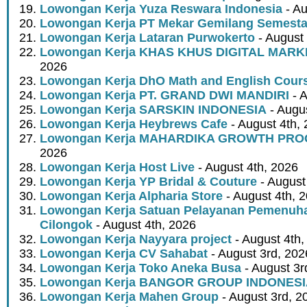
Lowongan Kerja Yuza Reswara Indonesia
- Au
Lowongan Kerja PT Mekar Gemilang Semest
Lowongan Kerja Lataran Purwokerto
- August 
Lowongan Kerja KHAS KHUS DIGITAL MARK
2026
Lowongan Kerja DhO Math and English Cour
Lowongan Kerja PT. GRAND DWI MANDIRI
- A
Lowongan Kerja SARSKIN INDONESIA
- Augus
Lowongan Kerja Heybrews Cafe
- August 4th,
Lowongan Kerja MAHARDIKA GROWTH PR
2026
Lowongan Kerja Host Live
- August 4th, 2026
Lowongan Kerja YP Bridal & Couture
- August
Lowongan Kerja Alpharia Store
- August 4th, 
Lowongan Kerja Satuan Pelayanan Pemenuha
Cilongok
- August 4th, 2026
Lowongan Kerja Nayyara project
- August 4th,
Lowongan Kerja CV Sahabat
- August 3rd, 202
Lowongan Kerja Toko Aneka Busa
- August 3r
Lowongan Kerja BANGOR GROUP INDONES
Lowongan Kerja Mahen Group
- August 3rd, 2