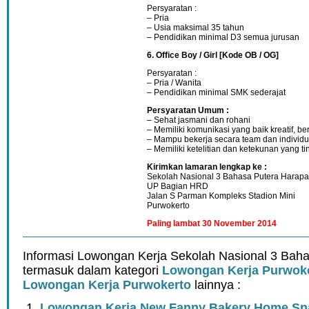
Persyaratan :
– Pria
– Usia maksimal 35 tahun
– Pendidikan minimal D3 semua jurusan
6. Office Boy / Girl [Kode OB / OG]
Persyaratan :
– Pria / Wanita
– Pendidikan minimal SMK sederajat
Persyaratan Umum :
– Sehat jasmani dan rohani
– Memiliki komunikasi yang baik kreatif, be
– Mampu bekerja secara team dan individu
– Memiliki ketelitian dan ketekunan yang ti
Kirimkan lamaran lengkap ke :
Sekolah Nasional 3 Bahasa Putera Harap
UP Bagian HRD
Jalan S Parman Kompleks Stadion Mini
Purwokerto
Paling lambat 30 November 2014
Informasi Lowongan Kerja Sekolah Nasional 3 Baha
termasuk dalam kategori
Lowongan Kerja Purwok
Lowongan Kerja Purwokerto
lainnya :
Lowongan Kerja New Fanny Bakery Home Snac