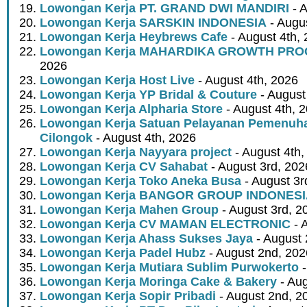
Lowongan Kerja PT. GRAND DWI MANDIRI
- A
Lowongan Kerja SARSKIN INDONESIA
- Augus
Lowongan Kerja Heybrews Cafe
- August 4th,
Lowongan Kerja MAHARDIKA GROWTH PR
2026
Lowongan Kerja Host Live
- August 4th, 2026
Lowongan Kerja YP Bridal & Couture
- August
Lowongan Kerja Alpharia Store
- August 4th, 
Lowongan Kerja Satuan Pelayanan Pemenuha
Cilongok
- August 4th, 2026
Lowongan Kerja Nayyara project
- August 4th,
Lowongan Kerja CV Sahabat
- August 3rd, 202
Lowongan Kerja Toko Aneka Busa
- August 3r
Lowongan Kerja BANGOR GROUP INDONES
Lowongan Kerja Mahen Group
- August 3rd, 2
Lowongan Kerja CV MAMAN ELECTRONIC
- 
Lowongan Kerja Ahass Sukses Jaya
- August 
Lowongan Kerja Padel Hubz
- August 2nd, 202
Lowongan Kerja Mutiara Sublim Purwokerto
-
Lowongan Kerja Moringa Cake & Bakery
- Aug
Lowongan Kerja Sopir Pribadi
- August 2nd, 2