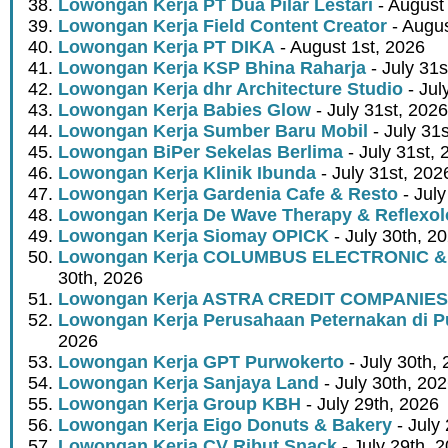
Lowongan Kerja PT Dua Pilar Lestari
- August 
Lowongan Kerja Field Content Creator
- Augus
Lowongan Kerja PT DIKA
- August 1st, 2026
Lowongan Kerja KSP Bhina Raharja
- July 31s
Lowongan Kerja dhr Architecture Studio
- Jul
Lowongan Kerja Babies Glow
- July 31st, 2026
Lowongan Kerja Sumber Baru Mobil
- July 31
Lowongan BiPer Sekelas Berlima
- July 31st, 
Lowongan Kerja Klinik Ibunda
- July 31st, 202
Lowongan Kerja Gardenia Cafe & Resto
- July
Lowongan Kerja De Wave Therapy & Reflexo
Lowongan Kerja Siomay OPICK
- July 30th, 2
Lowongan Kerja COLUMBUS ELECTRONIC &
30th, 2026
Lowongan Kerja ASTRA CREDIT COMPANIES
Lowongan Kerja Perusahaan Peternakan di P
2026
Lowongan Kerja GPT Purwokerto
- July 30th,
Lowongan Kerja Sanjaya Land
- July 30th, 20
Lowongan Kerja Group KBH
- July 29th, 2026
Lowongan Kerja Eigo Donuts & Bakery
- July
Lowongan Kerja CV Ribut Snack
- July 29th, 