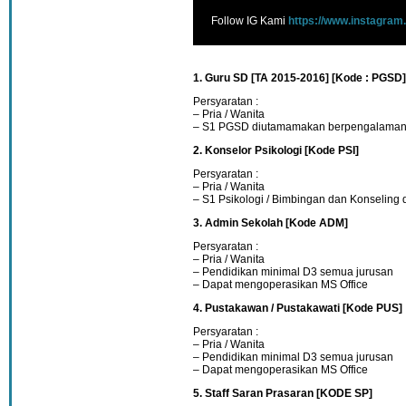
Follow IG Kami
https://www.instagram
1. Guru SD [TA 2015-2016] [Kode : PGSD]
Persyaratan :
– Pria / Wanita
– S1 PGSD diutamamakan berpengalama
2. Konselor Psikologi [Kode PSI]
Persyaratan :
– Pria / Wanita
– S1 Psikologi / Bimbingan dan Konselin
3. Admin Sekolah [Kode ADM]
Persyaratan :
– Pria / Wanita
– Pendidikan minimal D3 semua jurusan
– Dapat mengoperasikan MS Office
4. Pustakawan / Pustakawati [Kode PUS]
Persyaratan :
– Pria / Wanita
– Pendidikan minimal D3 semua jurusan
– Dapat mengoperasikan MS Office
5. Staff Saran Prasaran [KODE SP]