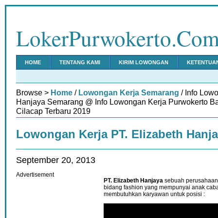
LokerPurwokerto.Co
HOME
TENTANG KAMI
KIRIM LOWONGAN
KETENTUA
Browse >
Home
/
Lowongan Kerja Semarang
/ Info Low
Hanjaya Semarang @ Info Lowongan Kerja Purwokerto B
Cilacap Terbaru 2019
Lowongan Kerja PT. Elizabeth Hanj
September 20, 2013
Advertisement
PT. Elizabeth Hanjaya
sebuah perusahaan r
bidang fashion yang mempunyai anak caba
membutuhkan karyawan untuk posisi :