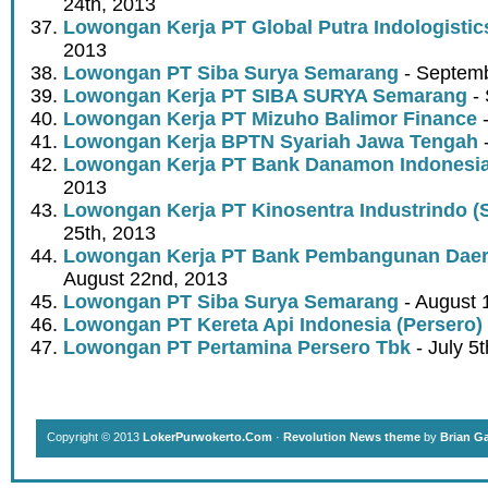
24th, 2013
Lowongan Kerja PT Global Putra Indologistic
2013
Lowongan PT Siba Surya Semarang
- Septemb
Lowongan Kerja PT SIBA SURYA Semarang
- 
Lowongan Kerja PT Mizuho Balimor Finance
-
Lowongan Kerja BPTN Syariah Jawa Tengah
-
Lowongan Kerja PT Bank Danamon Indonesi
2013
Lowongan Kerja PT Kinosentra Industrindo 
25th, 2013
Lowongan Kerja PT Bank Pembangunan Daer
August 22nd, 2013
Lowongan PT Siba Surya Semarang
- August 
Lowongan PT Kereta Api Indonesia (Persero)
Lowongan PT Pertamina Persero Tbk
- July 5
Copyright © 2013
LokerPurwokerto.Com
·
Revolution News theme
by
Brian G