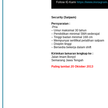
Follow IG Kami
https://www.instagram
Security (Satpam)
Persyaratan :
-Pria
– Umur maksimal 30 tahun
– Pendidikan minimal SMA sederajat
– Tinggi badan minimal 168 cm
– Mempunyai sertifikat pelatihan satpam
– Disiplin tinggi
– Bersedia bekerja dalam shift
Kirimkan lamaran lengkap ke :
Jalan Imam Bonjol
Semarang Jawa Tengah
Paling lambat 20 Oktober 2013