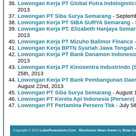
Lowongan Kerja PT Global Putra Indologistic
2013
Lowongan PT Siba Surya Semarang
- Septemb
Lowongan Kerja PT SIBA SURYA Semarang
- 
Lowongan Kerja PT. Elizabeth Hanjaya Sema
2013
Lowongan Kerja PT Mizuho Balimor Finance
-
Lowongan Kerja BPTN Syariah Jawa Tengah
-
Lowongan Kerja PT Bank Danamon Indonesi
2013
Lowongan Kerja PT Kinosentra Industrindo 
25th, 2013
Lowongan Kerja PT Bank Pembangunan Daer
August 22nd, 2013
Lowongan PT Siba Surya Semarang
- August 
Lowongan PT Kereta Api Indonesia (Persero)
Lowongan PT Pertamina Persero Tbk
- July 5
Copyright © 2013
LokerPurwokerto.Com
·
Revolution News theme
by
Brian G