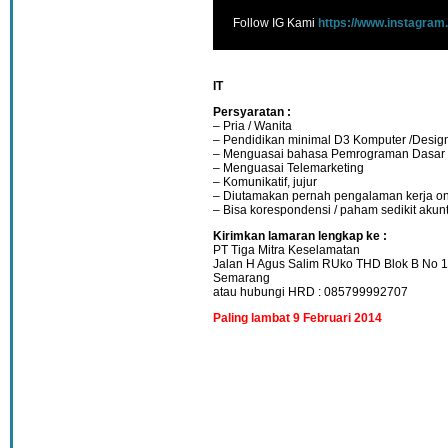
Follow IG Kami
https://www.instagram
IT
Persyaratan :
– Pria / Wanita
– Pendidikan minimal D3 Komputer /Design 
– Menguasai bahasa Pemrograman Dasar
– Menguasai Telemarketing
– Komunikatif, jujur
– Diutamakan pernah pengalaman kerja on
– Bisa korespondensi / paham sedikit akun
Kirimkan lamaran lengkap ke :
PT Tiga Mitra Keselamatan
Jalan H Agus Salim RUko THD Blok B No 1
Semarang
atau hubungi HRD : 085799992707
Paling lambat 9 Februari 2014