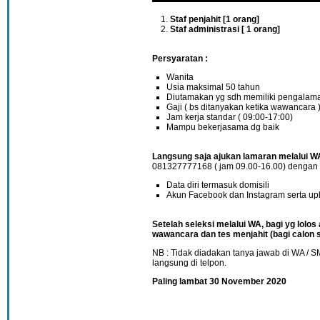
Staf penjahit [1 orang]
Staf administrasi [ 1 orang]
Persyaratan :
Wanita
Usia maksimal 50 tahun
Diutamakan yg sdh memiliki pengalama
Gaji ( bs ditanyakan ketika wawancara
Jam kerja standar ( 09:00-17:00)
Mampu bekerjasama dg baik
Langsung saja ajukan lamaran melalui WA
081327777168 ( jam 09.00-16.00) dengan
Data diri termasuk domisili
Akun Facebook dan Instagram serta uplo
Setelah seleksi melalui WA, bagi yg lolos 
wawancara dan tes menjahit (bagi calon s
NB : Tidak diadakan tanya jawab di WA / 
langsung di telpon.
Paling lambat 30 November 2020