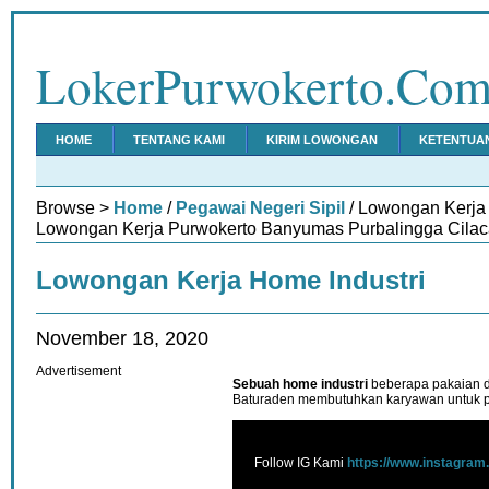
LokerPurwokerto.Co
HOME
TENTANG KAMI
KIRIM LOWONGAN
KETENTUA
Browse >
Home
/
Pegawai Negeri Sipil
/ Lowongan Kerja 
Lowongan Kerja Purwokerto Banyumas Purbalingga Cilac
Lowongan Kerja Home Industri
November 18, 2020
Advertisement
Sebuah home industri
beberapa pakaian 
Baturaden membutuhkan karyawan untuk po
Follow IG Kami
https://www.instagram