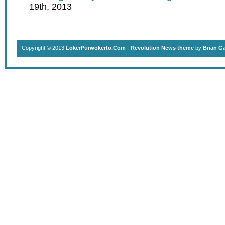
19th, 2013
Copyright © 2013
LokerPurwokerto.Com
·
Revolution News theme
by
Brian G