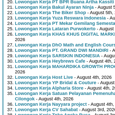
Lowongan Kerja PT BPR Buana Artha Kassiti
Lowongan Kerja Bakul Ayaran Ninja
- August 
Lowongan Kerja The Biker Shop
- August 5th,
Lowongan Kerja Yuza Reswara Indonesia
- Au
Lowongan Kerja PT Mekar Gemilang Semest
Lowongan Kerja Lataran Purwokerto
- August 
Lowongan Kerja KHAS KHUS DIGITAL MARK
2026
Lowongan Kerja DhO Math and English Cour
Lowongan Kerja PT. GRAND DWI MANDIRI
- A
Lowongan Kerja SARSKIN INDONESIA
- Augus
Lowongan Kerja Heybrews Cafe
- August 4th,
Lowongan Kerja MAHARDIKA GROWTH PR
2026
Lowongan Kerja Host Live
- August 4th, 2026
Lowongan Kerja YP Bridal & Couture
- August
Lowongan Kerja Alpharia Store
- August 4th, 
Lowongan Kerja Satuan Pelayanan Pemenuha
Cilongok
- August 4th, 2026
Lowongan Kerja Nayyara project
- August 4th,
Lowongan Kerja CV Sahabat
- August 3rd, 202
Lowongan Kerja Toko Aneka Busa
- August 3r