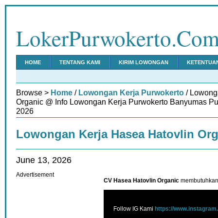
LokerPurwokerto.Co
HOME
TENTANG KAMI
KIRIM LOWONGAN
KETENTUA
Browse >
Home
/
Lowongan Kerja Purwokerto
/ Lowong
Organic @ Info Lowongan Kerja Purwokerto Banyumas Pur
2026
Lowongan Kerja Hasea Hatovlin Org
June 13, 2026
Advertisement
CV Hasea Hatovlin Organic
membutuhkan 
Follow IG Kami
https://www.instagram