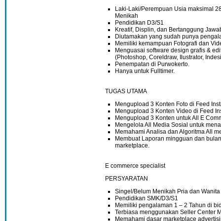
Laki-Laki/Perempuan Usia maksimal 28
Menikah
Pendidikan D3/S1
Kreatif, Displin, dan Bertanggung Jawa
Diutamakan yang sudah punya pengal
Memiliki kemampuan Fotografi dan Vid
Menguasai software design grafis & edit
(Photoshop, Coreldraw, Ilustrator, Indes
Penempatan di Purwokerto.
Hanya untuk Fulltimer.
TUGAS UTAMA
Mengupload 3 Konten Foto di Feed Insta
Mengupload 3 Konten Video di Feed Ins
Mengupload 3 Konten untuk All E Com
Mengelola All Media Sosial untuk mena
Memahami Analisa dan Algoritma All me
Membuat Laporan mingguan dan bulana
marketplace.
E commerce specialist
PERSYARATAN
Singel/Belum Menikah Pria dan Wanita
Pendidikan SMK/D3/S1
Memiliki pengalaman 1 – 2 Tahun di 
Terbiasa menggunakan Seller Center M
Memahami dasar marketplace advertisin