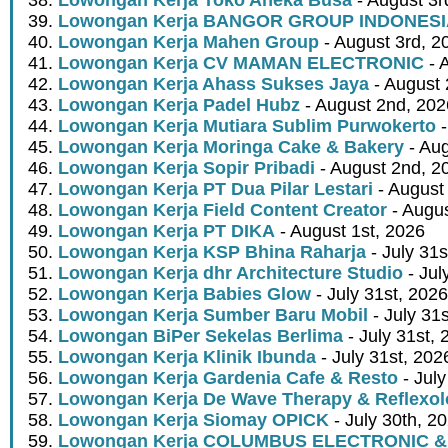
Lowongan Kerja BANGOR GROUP INDONES
Lowongan Kerja Mahen Group
- August 3rd, 2
Lowongan Kerja CV MAMAN ELECTRONIC
- 
Lowongan Kerja Ahass Sukses Jaya
- August 
Lowongan Kerja Padel Hubz
- August 2nd, 202
Lowongan Kerja Mutiara Sublim Purwokerto
-
Lowongan Kerja Moringa Cake & Bakery
- Aug
Lowongan Kerja Sopir Pribadi
- August 2nd, 2
Lowongan Kerja PT Dua Pilar Lestari
- August 
Lowongan Kerja Field Content Creator
- Augus
Lowongan Kerja PT DIKA
- August 1st, 2026
Lowongan Kerja KSP Bhina Raharja
- July 31s
Lowongan Kerja dhr Architecture Studio
- Jul
Lowongan Kerja Babies Glow
- July 31st, 2026
Lowongan Kerja Sumber Baru Mobil
- July 31
Lowongan BiPer Sekelas Berlima
- July 31st, 
Lowongan Kerja Klinik Ibunda
- July 31st, 202
Lowongan Kerja Gardenia Cafe & Resto
- July
Lowongan Kerja De Wave Therapy & Reflexo
Lowongan Kerja Siomay OPICK
- July 30th, 2
Lowongan Kerja COLUMBUS ELECTRONIC &