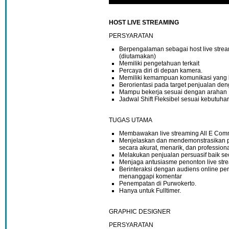
HOST LIVE STREAMING
PERSYARATAN
Berpengalaman sebagai host live strea
(diutamakan)
Memiliki pengetahuan terkait
Percaya diri di depan kamera.
Memiliki kemampuan komunikasi yang 
Berorientasi pada target penjualan deng
Mampu bekerja sesuai dengan arahan
Jadwal Shift Fleksibel sesuai kebutuha
TUGAS UTAMA
Membawakan live streaming All E Com
Menjelaskan dan mendemonstrasikan pr
secara akurat, menarik, dan profession
Melakukan penjualan persuasif baik seca
Menjaga antusiasme penonton live str
Berinteraksi dengan audiens online pe
menanggapi komentar
Penempatan di Purwokerto.
Hanya untuk Fulltimer.
GRAPHIC DESIGNER
PERSYARATAN