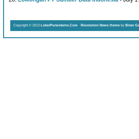
Copyright © 2013
LokerPurwokerto.Com
·
Revolution News theme
by
Brian G