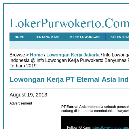
LokerPurwokerto.Co
HOME
TENTANG KAMI
KIRIM LOWONGAN
KETENTUA
Browse >
Home
/
Lowongan Kerja Jakarta
/ Info Lowong
Indonesia @ Info Lowongan Kerja Purwokerto Banyumas 
Terbaru 2019
Lowongan Kerja PT Eternal Asia In
August 19, 2013
Advertisement
PT Eternal Asia Indonesia
sebuah perusaha
cadang di Indonesia membutuhkan karyawan
Follow IG Kami
https://www.instagram