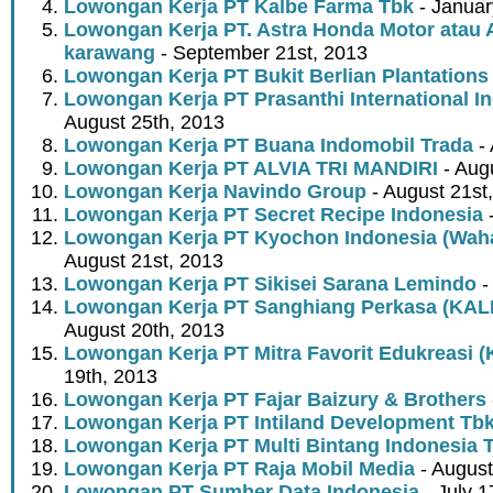
Lowongan Kerja PT Kalbe Farma Tbk
- Januar
Lowongan Kerja PT. Astra Honda Motor atau 
karawang
- September 21st, 2013
Lowongan Kerja PT Bukit Berlian Plantations
Lowongan Kerja PT Prasanthi International I
August 25th, 2013
Lowongan Kerja PT Buana Indomobil Trada
- 
Lowongan Kerja PT ALVIA TRI MANDIRI
- Aug
Lowongan Kerja Navindo Group
- August 21st
Lowongan Kerja PT Secret Recipe Indonesia
-
Lowongan Kerja PT Kyochon Indonesia (Wah
August 21st, 2013
Lowongan Kerja PT Sikisei Sarana Lemindo
-
Lowongan Kerja PT Sanghiang Perkasa (KALB
August 20th, 2013
Lowongan Kerja PT Mitra Favorit Edukreasi 
19th, 2013
Lowongan Kerja PT Fajar Baizury & Brothers
Lowongan Kerja PT Intiland Development Tb
Lowongan Kerja PT Multi Bintang Indonesia 
Lowongan Kerja PT Raja Mobil Media
- August
Lowongan PT Sumber Data Indonesia
- July 1