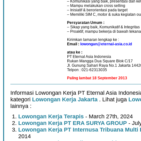
– Komunikasi yang baik, presentasi dan ke
– Mampu melakukan cross selling
– Inisiatif & berorientasi pada target
– Memiliki SIM C, motor & suka kegiatan o
Persyaratan Umum :
– Sikap yang baik, Komunikatif & Integritas
– Proaktif, mampu bekerja di bawah tekan
Kirimkan lamaran lengkap ke :
Email :
lowongan@eternal-asia.co.id
atau ke :
PT Eternal Asia Indonesia
Rukan Mangga Dua Square Blok C/17
Jl. Gunung Sahari Raya No.1 Jakarta 1442
Telpon : 021-62313035
Paling lambat 18 September 2013
Informasi Lowongan Kerja PT Eternal Asia Indonesi
kategori
Lowongan Kerja Jakarta
. Lihat juga
Lowo
lainnya :
Lowongan Kerja Terapis
- March 27th, 2024
Lowongan Kerja PT ERA SURYA GROUP
- Jul
Lowongan Kerja PT Internusa Tribuana Multi
2014