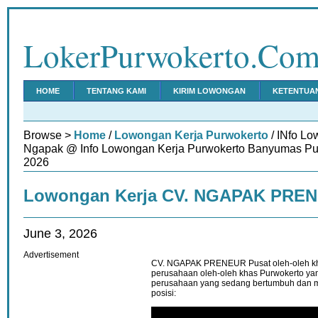
LokerPurwokerto.Co
HOME
TENTANG KAMI
KIRIM LOWONGAN
KETENTUA
Browse >
Home
/
Lowongan Kerja Purwokerto
/ INfo L
Ngapak @ Info Lowongan Kerja Purwokerto Banyumas Pur
2026
Lowongan Kerja CV. NGAPAK PRE
June 3, 2026
Advertisement
CV. NGAPAK PRENEUR Pusat oleh-oleh k
perusahaan oleh-oleh khas Purwokerto yan
perusahaan yang sedang bertumbuh dan 
posisi: