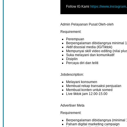
Follow IG Kami
https://www.instagram
Admin Pelayanan Pusat Oleh-oleh
Requirement:
Perempuan
Berpengalaman dibidangnya minimal 1
Aktif disosial media (IG/Tiktok)
Mempunyai skill video editing (nilai plu
Suka melayani dan komunikatif
Disiplin
Percaya diri dan teliti
Jobdescription:
Melayani konsumen
Membuat rekap transaksi penjualan
Membuat konten untuk somed
Live tiktok jam 12.00-15.00
Advertiser Meta
Requirement:
Berpengalaman dibidangnya (minimal 
Paham digital marketing campaign