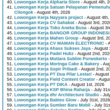
Lowongan Kerja Alpharia Store
- August 4th, 
Lowongan Kerja Satuan Pelayanan Pemenuha
Cilongok
- August 4th, 2026
Lowongan Kerja Nayyara project
- August 4th,
Lowongan Kerja CV Sahabat
- August 3rd, 202
Lowongan Kerja Toko Aneka Busa
- August 3r
Lowongan Kerja BANGOR GROUP INDONES
Lowongan Kerja Mahen Group
- August 3rd, 2
Lowongan Kerja CV MAMAN ELECTRONIC
- 
Lowongan Kerja Ahass Sukses Jaya
- August 
Lowongan Kerja Padel Hubz
- August 2nd, 202
Lowongan Kerja Mutiara Sublim Purwokerto
-
Lowongan Kerja Moringa Cake & Bakery
- Aug
Lowongan Kerja Sopir Pribadi
- August 2nd, 2
Lowongan Kerja PT Dua Pilar Lestari
- August 
Lowongan Kerja Field Content Creator
- Augus
Lowongan Kerja PT DIKA
- August 1st, 2026
Lowongan Kerja KSP Bhina Raharja
- July 31s
Lowongan Kerja dhr Architecture Studio
- Jul
Lowongan Kerja Babies Glow
- July 31st, 2026
Lowongan Kerja Sumber Baru Mobil
- July 31