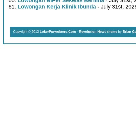
Lowongan BiPer Sekelas Berlima
- July 31st, 
Lowongan Kerja Klinik Ibunda
- July 31st, 202
Copyright © 2013
LokerPurwokerto.Com
·
Revolution News theme
by
Brian G