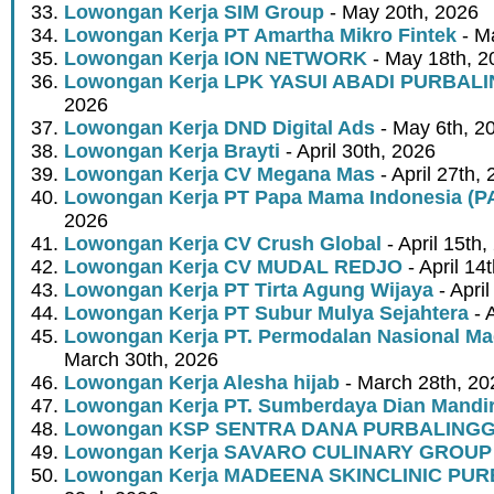
Lowongan Kerja SIM Group
- May 20th, 2026
Lowongan Kerja PT Amartha Mikro Fintek
- M
Lowongan Kerja ION NETWORK
- May 18th, 2
Lowongan Kerja LPK YASUI ABADI PURBAL
2026
Lowongan Kerja DND Digital Ads
- May 6th, 2
Lowongan Kerja Brayti
- April 30th, 2026
Lowongan Kerja CV Megana Mas
- April 27th,
Lowongan Kerja PT Papa Mama Indonesia (
2026
Lowongan Kerja CV Crush Global
- April 15th,
Lowongan Kerja CV MUDAL REDJO
- April 14
Lowongan Kerja PT Tirta Agung Wijaya
- April
Lowongan Kerja PT Subur Mulya Sejahtera
- A
Lowongan Kerja PT. Permodalan Nasional Mad
March 30th, 2026
Lowongan Kerja Alesha hijab
- March 28th, 20
Lowongan Kerja PT. Sumberdaya Dian Mandir
Lowongan KSP SENTRA DANA PURBALING
Lowongan Kerja SAVARO CULINARY GROUP
Lowongan Kerja MADEENA SKINCLINIC PU