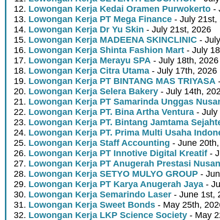
Lowongan Kerja Kedai Oramen Purwokerto
- 
Lowongan Kerja PT Mega Finance
- July 21st,
Lowongan Kerja Dr Yu Skin
- July 21st, 2026
Lowongan Kerja MADEENA SKINCLINIC
- Jul
Lowongan Kerja Shinta Fashion Mart
- July 1
Lowongan Kerja Merayu SPA
- July 18th, 2026
Lowongan Kerja Citra Utama
- July 17th, 2026
Lowongan Kerja PT BINTANG MAS TRIYASA
-
Lowongan Kerja Selera Bakery
- July 14th, 20
Lowongan Kerja PT Samarinda Unggas Nusan
Lowongan Kerja PT. Bina Artha Ventura
- July
Lowongan Kerja PT. Bintang Jamtama Sejaht
Lowongan Kerja PT. Prima Multi Usaha Indon
Lowongan Kerja Staff Accounting
- June 20th
Lowongan Kerja PT Innotive Digital Kreatif
- J
Lowongan Kerja PT Anugerah Prestasi Nusan
Lowongan Kerja SETYO MULYO GROUP
- Jun
Lowongan Kerja PT Karya Anugerah Jaya
- Ju
Lowongan Kerja Semarindo Laser
- June 1st,
Lowongan Kerja Sweet Bonds
- May 25th, 202
Lowongan Kerja LKP Science Society
- May 2