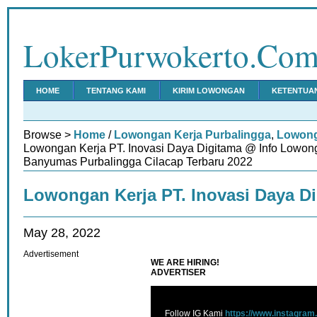
LokerPurwokerto.Co
HOME
TENTANG KAMI
KIRIM LOWONGAN
KETENTUA
Browse >
Home
/
Lowongan Kerja Purbalingga
,
Lowong
Lowongan Kerja PT. Inovasi Daya Digitama @ Info Lowon
Banyumas Purbalingga Cilacap Terbaru 2022
Lowongan Kerja PT. Inovasi Daya D
May 28, 2022
Advertisement
WE ARE HIRING!
ADVERTISER
Follow IG Kami
https://www.instagram