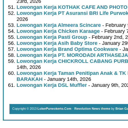
23rd, 2026
Lowongan Kerja KOTHAK CAFE AND PHOTO
Lowongan Kerja PT Asuransi BRI Life Purwok
2026
Lowongan Kerja Almeera Scincare
- February 
Lowongan Kerja Chicken Karaage
- February 
Lowongan Kerja Pasti Group
- February 2nd, 
Lowongan Kerja Asih Baby Store
- January 29
Lowongan Kerja Brand Optima Cookware
- Ja
Lowongan Kerja PT. MORODADI ARTHASEJA
Lowongan Kerja CHICKROLL CABANG PUR
14th, 2026
Lowongan Kerja Taman Penitipan Anak & TK
BARAKAH
- January 14th, 2026
Lowongan Kerja DSL Muffler
- January 9th, 20
Copyright © 2013
LokerPurwokerto.Com
·
Revolution News theme
by
Brian G