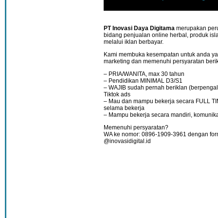
PT Inovasi Daya Digitama
merupakan peru
bidang penjualan online herbal, produk is
melalui iklan berbayar.
Kami membuka kesempatan untuk anda yan
marketing dan memenuhi persyaratan berik
– PRIA/WANITA, max 30 tahun
– Pendidikan MINIMAL D3/S1
– WAJIB sudah pernah beriklan (berpengal
Tiktok ads
– Mau dan mampu bekerja secara FULL TI
selama bekerja
– Mampu bekerja secara mandiri, komunikati
Memenuhi persyaratan?
WA ke nomor: 0896-1909-3961 dengan forma
@inovasidigital.id