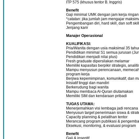
ITP 575 (khusus tentor B. Inggris)
Benefit
Gaji minimal UMK dengan jam kerja ringan 
*catatan: jika jumlah jam mengajar maksim
Pengembangan diri, hard skill, dan soft skil
Jenjang karir
Manajer Operasional
KUALIFIKASI:
Pria/Wanita dengan usia maksimal 35 tahu
Pendidikan minimal S1 semua jurusan (Jur
Pendidikan menjadi nilai plus)
Fresh graduate dipersilakan melamar
Memiliki kapasitas berpikir strategis, analiti
Mampu menyusun perencanaan, memecahk
program kerja
Berjiwa kepemimpinan, komunikatif, dan 
Inisiatif tinggi dan mandiri
Berkerudung bagi wanita
Mampu membaca Al-Quran diutamakan
Memiliki SIM dan kendaraan pribadi
TUGAS UTAMA:
Menerjemahkan visi lembaga jadi rencana k
Menyusun target penerimaan siswa & stra
Capacity planning & pelatihan tentor
Merancang program publikasi & pengemb
Eksekusi, monitoring, & evaluasi program
Benefit
Gaji & insentif