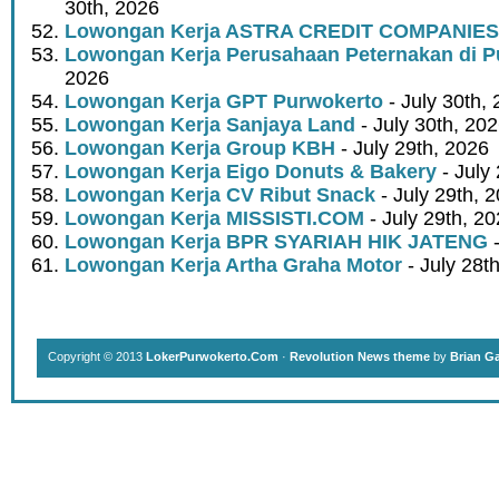
30th, 2026
Lowongan Kerja ASTRA CREDIT COMPANIES
Lowongan Kerja Perusahaan Peternakan di P
2026
Lowongan Kerja GPT Purwokerto
- July 30th,
Lowongan Kerja Sanjaya Land
- July 30th, 20
Lowongan Kerja Group KBH
- July 29th, 2026
Lowongan Kerja Eigo Donuts & Bakery
- July
Lowongan Kerja CV Ribut Snack
- July 29th, 
Lowongan Kerja MISSISTI.COM
- July 29th, 2
Lowongan Kerja BPR SYARIAH HIK JATENG
-
Lowongan Kerja Artha Graha Motor
- July 28t
Copyright © 2013
LokerPurwokerto.Com
·
Revolution News theme
by
Brian G