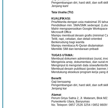
Pengembangan diri, hard skill, dan soft skil
Jenjang karir
Tata Usaha (TU)
KUALIFIKASI:
Pria/Wanita dengan usia maksimal 35 tahu
Pendidikan min. SMA/SMK sederajat. (Lulus
Mahir mengoperasikan Google Workspace 
Microsoft Office
Mampu membuat desain grafis (minimal C
Teliti, rapi, cekatan, dan detail-oriented
Berkerudung bagi wanita
Mampu membaca Al-Quran diutamakan
Memiliki SIM dan kendaraan pribadi
TUGAS UTAMA:
Membuat dokumen administrasi (surat, invoic
Mengelola arsip, dokumentasi, dan surat-
Menginput & mengolah data siswa/tentor/
Membuat desain publikasi (poster, banner, 
Mendukung eksekusi program kerja yang d
Benefit
Gaji bersaamg
Pengembangan diri, hard skill, dan soft skil
Jenjang kar
Alamat
Perum Griya Satria 2, Jl. Mataram, Blok M
Purwokerto Utara, Banyumas
No. Telepon: 0857 2526 3254 / 0852 8609