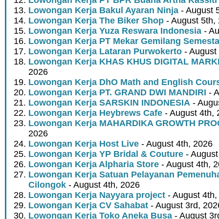
Lowongan Kerja Bakul Ayaran Ninja
- August 
Lowongan Kerja The Biker Shop
- August 5th,
Lowongan Kerja Yuza Reswara Indonesia
- Au
Lowongan Kerja PT Mekar Gemilang Semest
Lowongan Kerja Lataran Purwokerto
- August 
Lowongan Kerja KHAS KHUS DIGITAL MARK
2026
Lowongan Kerja DhO Math and English Cour
Lowongan Kerja PT. GRAND DWI MANDIRI
- A
Lowongan Kerja SARSKIN INDONESIA
- Augus
Lowongan Kerja Heybrews Cafe
- August 4th,
Lowongan Kerja MAHARDIKA GROWTH PR
2026
Lowongan Kerja Host Live
- August 4th, 2026
Lowongan Kerja YP Bridal & Couture
- August
Lowongan Kerja Alpharia Store
- August 4th, 
Lowongan Kerja Satuan Pelayanan Pemenuha
Cilongok
- August 4th, 2026
Lowongan Kerja Nayyara project
- August 4th,
Lowongan Kerja CV Sahabat
- August 3rd, 202
Lowongan Kerja Toko Aneka Busa
- August 3r