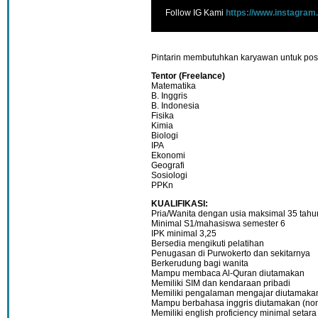
Follow IG Kami
https://www.instagram
Pintarin membutuhkan karyawan untuk pos
Tentor (Freelance)
Matematika
B. Inggris
B. Indonesia
Fisika
Kimia
Biologi
IPA
Ekonomi
Geografi
Sosiologi
PPKn
KUALIFIKASI:
Pria/Wanita dengan usia maksimal 35 tahu
Minimal S1/mahasiswa semester 6
IPK minimal 3,25
Bersedia mengikuti pelatihan
Penugasan di Purwokerto dan sekitarnya
Berkerudung bagi wanita
Mampu membaca Al-Quran diutamakan
Memiliki SIM dan kendaraan pribadi
Memiliki pengalaman mengajar diutamaka
Mampu berbahasa inggris diutamakan (non t
Memiliki english proficiency minimal seta