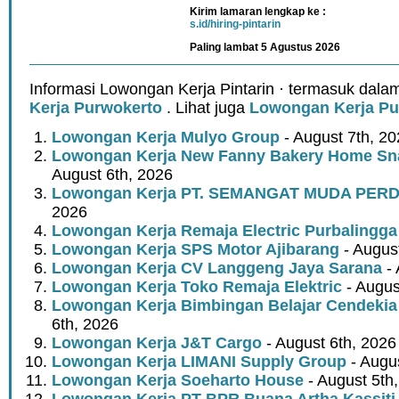
Kirim lamaran lengkap ke :
s.id/hiring-pintarin
Paling lambat 5 Agustus 2026
Informasi Lowongan Kerja Pintarin · termasuk dala
Kerja Purwokerto
. Lihat juga
Lowongan Kerja Pu
Lowongan Kerja Mulyo Group
- August 7th, 2
Lowongan Kerja New Fanny Bakery Home Snac
August 6th, 2026
Lowongan Kerja PT. SEMANGAT MUDA PER
2026
Lowongan Kerja Remaja Electric Purbalingga
Lowongan Kerja SPS Motor Ajibarang
- Augus
Lowongan Kerja CV Langgeng Jaya Sarana
- 
Lowongan Kerja Toko Remaja Elektric
- Augus
Lowongan Kerja Bimbingan Belajar Cendekia
6th, 2026
Lowongan Kerja J&T Cargo
- August 6th, 2026
Lowongan Kerja LIMANI Supply Group
- Augus
Lowongan Kerja Soeharto House
- August 5th
Lowongan Kerja PT BPR Buana Artha Kassiti