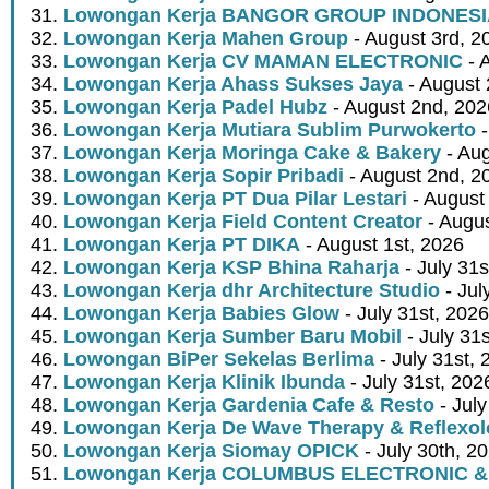
Lowongan Kerja BANGOR GROUP INDONES
Lowongan Kerja Mahen Group
- August 3rd, 2
Lowongan Kerja CV MAMAN ELECTRONIC
- 
Lowongan Kerja Ahass Sukses Jaya
- August 
Lowongan Kerja Padel Hubz
- August 2nd, 202
Lowongan Kerja Mutiara Sublim Purwokerto
-
Lowongan Kerja Moringa Cake & Bakery
- Aug
Lowongan Kerja Sopir Pribadi
- August 2nd, 2
Lowongan Kerja PT Dua Pilar Lestari
- August 
Lowongan Kerja Field Content Creator
- Augus
Lowongan Kerja PT DIKA
- August 1st, 2026
Lowongan Kerja KSP Bhina Raharja
- July 31s
Lowongan Kerja dhr Architecture Studio
- Jul
Lowongan Kerja Babies Glow
- July 31st, 2026
Lowongan Kerja Sumber Baru Mobil
- July 31
Lowongan BiPer Sekelas Berlima
- July 31st, 
Lowongan Kerja Klinik Ibunda
- July 31st, 202
Lowongan Kerja Gardenia Cafe & Resto
- July
Lowongan Kerja De Wave Therapy & Reflexo
Lowongan Kerja Siomay OPICK
- July 30th, 2
Lowongan Kerja COLUMBUS ELECTRONIC &